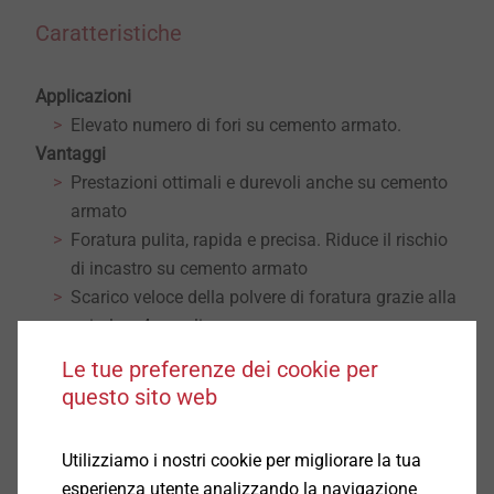
Caratteristiche
Applicazioni
Elevato numero di fori su cemento armato.
Vantaggi
Prestazioni ottimali e durevoli anche su cemento
armato
Foratura pulita, rapida e precisa. Riduce il rischio
di incastro su cemento armato
Scarico veloce della polvere di foratura grazie alla
spirale a 4 canali
Prestazioni affidabili e durature
Le tue preferenze dei cookie per
Dati tecnici
questo sito web
Struttura della punta rinforzata al centro
Spirale a quattro canali.
Utilizziamo i nostri cookie per migliorare la tua
Geometria a 4 taglienti
esperienza utente analizzando la navigazione