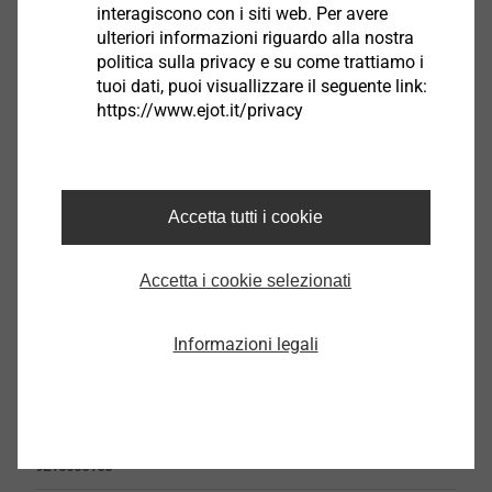
interagiscono con i siti web. Per avere
ulteriori informazioni riguardo alla nostra
politica sulla privacy e su come trattiamo i
tuoi dati, puoi visuallizzare il seguente link:
https://www.ejot.it/privacy
SDS Plus 4 taglienti 5x160
9210005160
Accetta tutti i cookie
SDS Plus 4 taglienti 5x260
Accetta i cookie selezionati
9210005060
SDS Plus 4 taglienti 5,0x350/410
Informazioni legali
9210005350
SDS Plus 4 taglienti 6x160
9210006160