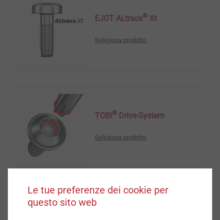
®
EJOT ALtracs
Xt
Seleziona prodotto
®
TOBI
Drive-System
Seleziona prodotto
Le tue preferenze dei cookie per
questo sito web
®
EJOT SpringHead