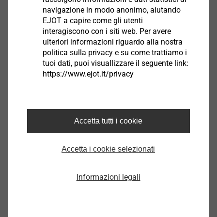
navigazione in modo anonimo, aiutando
EJOT a capire come gli utenti
interagiscono con i siti web. Per avere
ulteriori informazioni riguardo alla nostra
politica sulla privacy e su come trattiamo i
®
Spiralform
tuoi dati, puoi visuallizzare il seguente link:
https://www.ejot.it/privacy
Seleziona prodotto
Accetta tutti i cookie
Accetta i cookie selezionati
®
MAXXtip
Informazioni legali
Seleziona prodotto