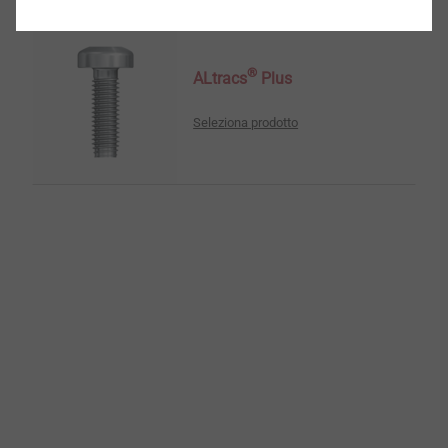
®
ALtracs
Plus
Seleziona prodotto