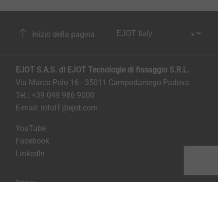
Inizio della pagina
EJOT S.A.S. di EJOT Tecnologie di fissaggio S.R.L.
Via Marco Polo 16 - 35011 Campodarsego Padova
Tel.: +39 049 986 9000
E-mail:
infoIT@ejot.com
YouTube
Facebook
LinkedIn
Privacy
Condizioni generali di contratto
Stampa