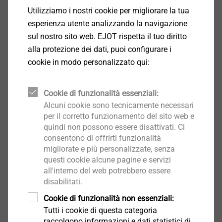
Utilizziamo i nostri cookie per migliorare la tua
Seleziona prodotto
esperienza utente analizzando la navigazione
sul nostro sito web. EJOT rispetta il tuo diritto
alla protezione dei dati, puoi configurare i
cookie in modo personalizzato qui:
®
FDS
Cookie di funzionalità essenziali:
Alcuni cookie sono tecnicamente necessari
Seleziona prodotto
per il corretto funzionamento del sito web e
quindi non possono essere disattivati. Ci
consentono di offrirti funzionalità
migliorate e più personalizzate, senza
questi cookie alcune pagine e servizi
all'interno del web potrebbero essere
disabilitati.
®
SHEETtracs
Cookie di funzionalità non essenziali:
Tutti i cookie di questa categoria
Seleziona prodotto
raccolgono informazioni e dati statistici di