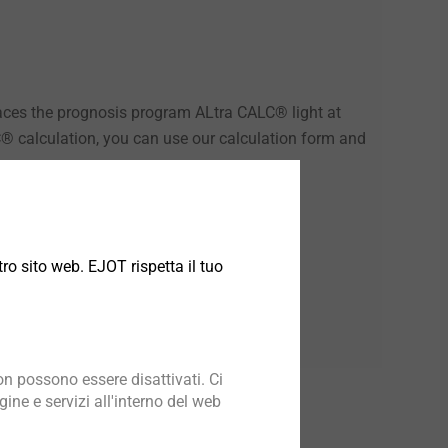
aces the prognosis program ALtra CALC® light at
LC® calculation, you can use our calculation form and
ro sito web. EJOT rispetta il tuo
n possono essere disattivati. Ci
ine e servizi all'interno del web