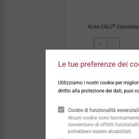
®
ALtra CALC
Calculatio
Le tue preferenze dei co
Utilizziamo i nostri cookie per miglio
diritto alla protezione dei dati, puoi
Cookie di funzionalità essenziali
Alcuni cookie sono tecnicamente 
consentono di offrirti funzionali
"Specialisti" nell
potrebbero essere disabilitati.