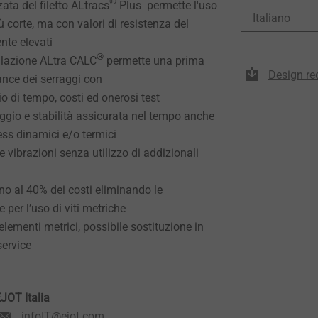
®
ata del filetto ALtracs
Plus permette l'uso
Italiano
iù corte, ma con valori di resistenza del
nte elevati
®
ulazione ALtra CALC
permette una prima
Design r
ance dei serraggi con
 di tempo, costi ed onerosi test
aggio e stabilità assicurata nel tempo anche
ess dinamici e/o termici
e vibrazioni senza utilizzo di addizionali
ino al 40% dei costi eliminando le
 per l’uso di viti metriche
elementi metrici, possibile sostituzione in
 service
JOT Italia
infoIT@ejot.com