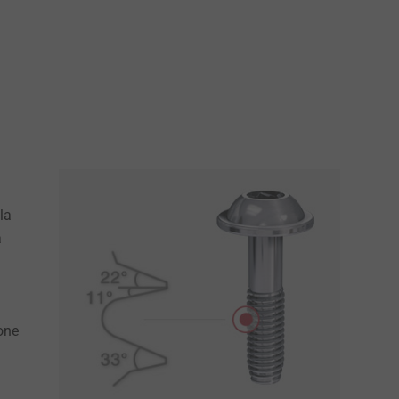
la
a
one