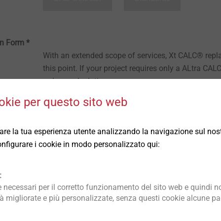
n Form *
With an extended scope of services, Xt CALC® repl
this point. If your project requires only a ALtra CA
order a calculation.
okie per questo sito web
rare la tua esperienza utente analizzando la navigazione sul nost
Calculation Form
 configurare i cookie in modo personalizzato qui:
:
necessari per il corretto funzionamento del sito web e quindi no
tà migliorate e più personalizzate, senza questi cookie alcune pag
e leghe leggere