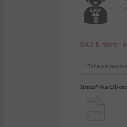
CAD & more - Y
* To have access to o
®
ALtracs
Plus CAD data