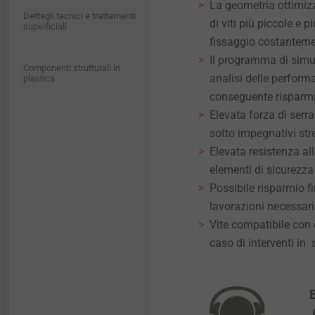
La geometria ottimizz
Dettagli tecnici e trattamenti
Dettagli tecnici e trattamenti
di viti più piccole e p
superficiali
superficiali
fissaggio costanteme
Il programma di sim
Componenti strutturali in
Componenti strutturali in
analisi delle perform
plastica
plastica
conseguente risparmio
Elevata forza di serr
sotto impegnativi str
Elevata resistenza all
elementi di sicurezza
Possibile risparmio f
lavorazioni necessarie
Vite compatibile con 
caso di interventi in
E