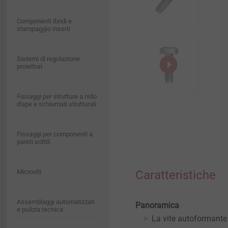
®
EJOT Plus+
EJOWELD
Sostenibilità
Qualità
Competenze
Service
Viti per serramenti
Rivestimenti sigillanti
Componenti ibridi e
Componenti ibridi e
stampaggio inserti
stampaggio inserti
Sostenibilità
®
EJOWELD
CONTATTI
Viti per legno
Fermaisolante
Sistemi di regolazione
Sistemi di regolazione
proiettori
proiettori
Newsletter Edilizia
Prodotti
Rivetti
Fissaggi per strutture a nido
Fissaggi per strutture a nido
d'ape e schiumati strutturali
d'ape e schiumati strutturali
Macchine di posa e utensili
Fissaggi per componenti a
Fissaggi per componenti a
Accessori
pareti sottili
pareti sottili
Microviti
Microviti
Caratteristiche
Assemblaggi automatizzati
Assemblaggi automatizzati
Panoramica
e pulizia tecnica
e pulizia tecnica
La vite autoformante 