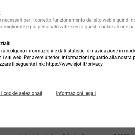
 debitamente nominate quali Responsabili del trattamento. Attual
:
no oggetto di trasferimento al di fuori dell’Unione Europea. Resta
necessari per il corretto funzionamento del sito web e quindi no
, avrà facoltà di spostare l’ubicazione dei server in Italia e/o U
tà migliorate e più personalizzate, senza questi cookie alcune pag
sin d’ora che il trasferimento dei dati extra-UE avverrà in conform
 necessario, accordi che garantiscano un livello di protezione a
iali:
viste dalla Commissione Europea.
ia raccolgono informazioni e dati statistici di navigazione in m
 i siti web. Per avere ulteriori informazioni riguardo alla nostra 
 dei dati e conseguenze del rifiuto di rispondere
lizzare il seguente link: https://www.ejot.it/privacy
r le finalità di cui all’art. 2.A) è obbligatorio. In loro assenza, n
 2.A).
r le finalità di cui all’art. 2.B) è invece facoltativo. Puoi quindi 
Informazioni legali
 i cookie selezionati
ossibilità di trattare dati già forniti: in tal caso, non potrai r
blicitario inerenti ai Servizi offerti dal Titolare. In ogni caso co