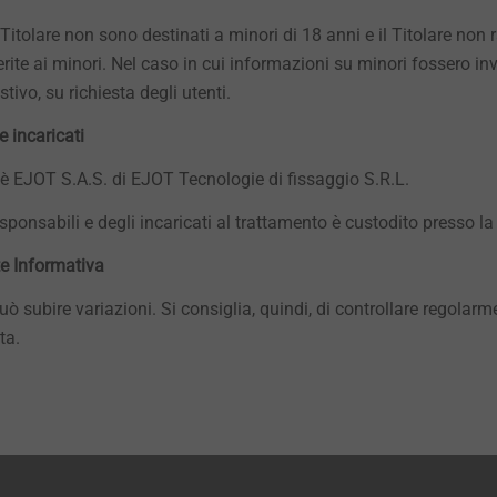
l Titolare non sono destinati a minori di 18 anni e il Titolare no
rite ai minori. Nel caso in cui informazioni su minori fossero invo
ivo, su richiesta degli utenti.
e incaricati
o è EJOT S.A.S. di EJOT Tecnologie di fissaggio S.R.L.
sponsabili e degli incaricati al trattamento è custodito presso la
te Informativa
 subire variazioni. Si consiglia, quindi, di controllare regolarme
ta.