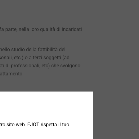
a parte, nella loro qualità di incaricati
ello studio della fattibilità del
onali, etc.) o a terzi soggetti (ad
 studi professionali, etc) che svolgono
trattamento.
 GDPR), il Titolare potrà comunicare i
é a tutti gli altri soggetti ai quali la
i non saranno diffusi.
ro sito web. EJOT rispetta il tuo
’Unione Europea del Titolare e/o di