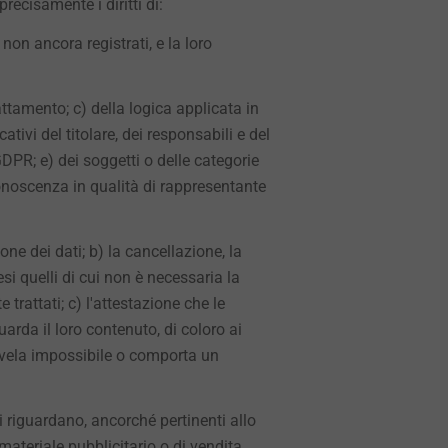
precisamente i diritti di:
non ancora registrati, e la loro
trattamento; c) della logica applicata in
ativi del titolare, dei responsabili e del
DPR; e) dei soggetti o delle categorie
onoscenza in qualità di rappresentante
ione dei dati; b) la cancellazione, la
si quelli di cui non è necessaria la
trattati; c) l'attestazione che le
arda il loro contenuto, di coloro ai
rivela impossibile o comporta un
 Ti riguardano, ancorché pertinenti allo
 materiale pubblicitario o di vendita