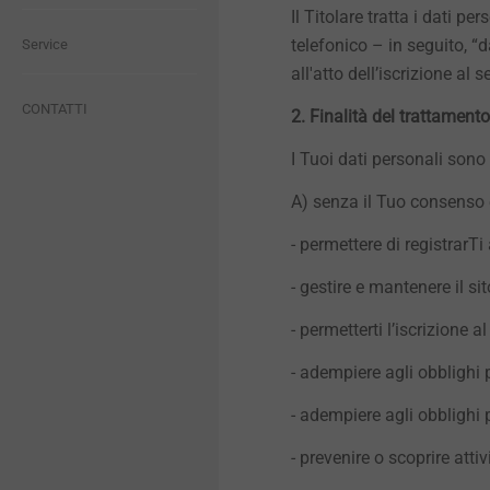
Il Titolare tratta i dati pe
®
EJOT Plus+
EJOWELD
Sostenibilità
Qualità
telefonico – in seguito, “
Viti per serramenti
Rivestimenti sigillanti
Competenze
Service
Componenti ibridi e
Componenti ibridi e
stampaggio inserti
stampaggio inserti
all'atto dell’iscrizione al 
Sostenibilità
®
Viti per legno
Fermaisolante
EJOWELD
CONTATTI
2. Finalità del trattamento
Sistemi di regolazione
Sistemi di regolazione
proiettori
proiettori
I Tuoi dati personali sono t
Newsletter Edilizia
Rivetti
Prodotti
A) senza il Tuo consenso es
Fissaggi per strutture a nido
Fissaggi per strutture a nido
d'ape e schiumati strutturali
d'ape e schiumati strutturali
Macchine di posa e utensili
- permettere di registrarTi
- gestire e mantenere il si
Fissaggi per componenti a
Fissaggi per componenti a
Accessori
pareti sottili
pareti sottili
- permetterti l’iscrizione a
Microviti
Microviti
- adempiere agli obblighi p
- adempiere agli obblighi 
Assemblaggi automatizzati
Assemblaggi automatizzati
e pulizia tecnica
e pulizia tecnica
- prevenire o scoprire atti