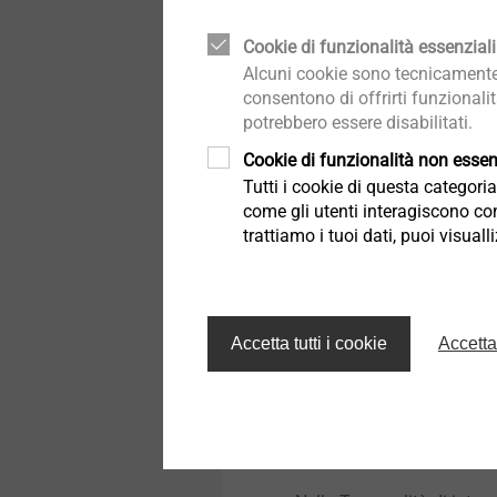
società terze incaricate e
Cookie di funzionalità essenziali
Germania. I dati non saran
Alcuni cookie sono tecnicamente 
ove si rendesse necessario
consentono di offrirti funzionali
caso, il Titolare assicura 
potrebbero essere disabilitati.
applicabili stipulando, se
Cookie di funzionalità non essenz
contrattuali standard pre
Tutti i cookie di questa categor
come gli utenti interagiscono con
7. Natura del conferimento
trattiamo i tuoi dati, puoi visual
Il conferimento dei dati pe
al sito né i Servizi dell’art.
Il conferimento dei dati pe
Accetta tutti i cookie
Accetta
negare successivamente la p
commerciali e materiale pub
cui all’art. 2.A).
8. Diritti dell’interessato