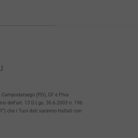
I
11 Campodarsego (PD), CF e P.Iva
nsi dell’art. 13 D.Lgs. 30.6.2003 n. 196
”) che i Tuoi dati saranno trattati con