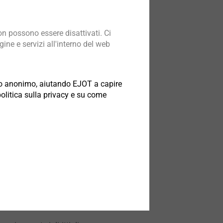
mente i server sono situati in
 in ogni caso inteso che il Titolare,
n possono essere disattivati. Ci
nione Europea e/o Paesi extra-UE. In tal
ine e servizi all'interno del web
ità alle disposizioni di legge
deguato e/o adottando le clausole
odo anonimo, aiutando EJOT a capire
politica sulla privacy e su come
on potremo garantirti né la registrazione
decidere di non conferire alcun dato o di
icevere newsletter, comunicazioni
ntinuerai ad avere diritto ai Servizi di