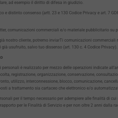
tolare, ad esempio il diritto di difesa in giudizio.
co e distinto consenso (artt. 23 e 130 Codice Privacy e art. 7 GDP
tter, comunicazioni commerciali e/o materiale pubblicitario su pro
ià nostro cliente, potremo inviarTi comunicazioni commerciali rel
i già usufruito, salvo tuo dissenso (art. 130 c. 4 Codice Privacy).
to
i personali è realizzato per mezzo delle operazioni indicate all’art
olta, registrazione, organizzazione, conservazione, consultazio
fronto, utilizzo, interconnessione, blocco, comunicazione, cancella
posti a trattamento sia cartaceo che elettronico e/o automatizza
 personali per il tempo necessario per adempiere alle finalità di 
apporto per le Finalità di Servizio e per non oltre 2 anni dalla rac