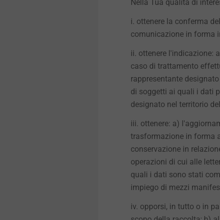
Nella Tua qualità di interes
i. ottenere la conferma de
comunicazione in forma int
ii. ottenere l'indicazione: 
caso di trattamento effettua
rappresentante designato a
di soggetti ai quali i da
designato nel territorio de
iii. ottenere: a) l'aggiorn
trasformazione in forma an
conservazione in relazione 
operazioni di cui alle let
quali i dati sono stati co
impiego di mezzi manifest
iv. opporsi, in tutto o in 
scopo della raccolta; b) al