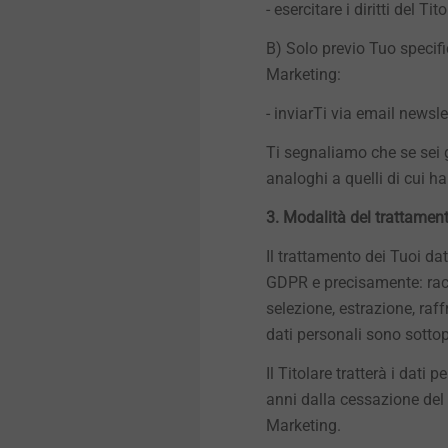
- esercitare i diritti del Ti
Dettagli tecnici e trattamenti
Dettagli tecnici e trattamenti
superficiali
superficiali
B) Solo previo Tuo specifi
Marketing:
Componenti strutturali in
Componenti strutturali in
plastica
plastica
- inviarTi via email newsle
Ti segnaliamo che se sei g
analoghi a quelli di cui ha
3. Modalità del trattamen
Il trattamento dei Tuoi dat
GDPR e precisamente: racc
selezione, estrazione, raf
dati personali sono sotto
Il Titolare tratterà i dati
anni dalla cessazione del r
Marketing.