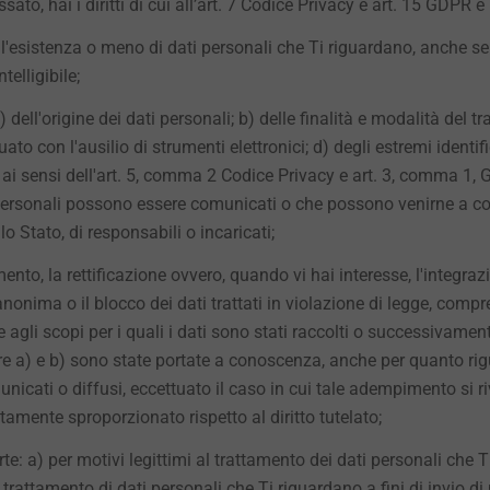
sato, hai i diritti di cui all’art. 7 Codice Privacy e art. 15 GDPR e 
ll'esistenza o meno di dati personali che Ti riguardano, anche se 
elligibile;
a) dell'origine dei dati personali; b) delle finalità e modalità del 
to con l'ausilio di strumenti elettronici; d) degli estremi identific
i sensi dell'art. 5, comma 2 Codice Privacy e art. 3, comma 1, G
ti personali possono essere comunicati o che possono venirne a c
llo Stato, di responsabili o incaricati;
amento, la rettificazione ovvero, quando vi hai interesse, l'integraz
onima o il blocco dei dati trattati in violazione di legge, compre
agli scopi per i quali i dati sono stati raccolti o successivamente 
tere a) e b) sono state portate a conoscenza, anche per quanto rigu
municati o diffusi, eccettuato il caso in cui tale adempimento si 
amente sproporzionato rispetto al diritto tutelato;
parte: a) per motivi legittimi al trattamento dei dati personali che
 trattamento di dati personali che Ti riguardano a fini di invio di