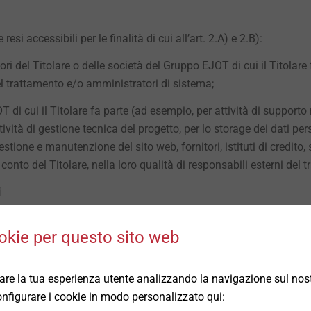
resi accessibili per le finalità di cui all’art. 2.A) e 2.B):
ori del Titolare o delle società del Gruppo EJOT di cui il Titolare f
el trattamento e/o amministratori di sistema;
 di cui il Titolare fa parte (ad esempio, per attività di supporto n
tività di gestione tecnica del progetto, per lo storage dei dati pers
stione e manutenzione del sito web, fornitori, istituti di credito,
 conto del Titolare, nella loro qualità di responsabili esterni del 
i
 (ex art. 24 lett. a), b), d) Codice Privacy e art. 6 lett. b) e c)
okie per questo sito web
 cui all’art. 2.A) a Organismi di vigilanza, Autorità giudiziarie nonch
oria per legge per l’espletamento delle finalità dette. I Tuoi dat
rare la tua esperienza utente analizzando la navigazione sul nost
 configurare i cookie in modo personalizzato qui:
ione dei dati personali avverrà su server ubicati all’interno dell