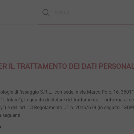
ER IL TRATTAMENTO DEI DATI PERSONAL
logie di fissaggio S.R.L., con sede in via Marco Polo, 16, 350
itolare”), in qualità di titolare del trattamento, Ti informa ai se
cy”) e dell’art. 13 Regolamento UE n. 2016/679 (in seguito, “GDPR
tà seguenti:
o