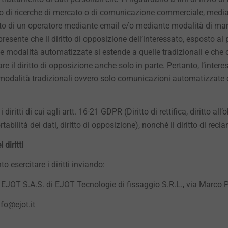
to di ricerche di mercato o di comunicazione commerciale, median
to di un operatore mediante email e/o mediante modalità di mar
resente che il diritto di opposizione dell’interessato, esposto al 
e modalità automatizzate si estende a quelle tradizionali e che 
tare il diritto di opposizione anche solo in parte. Pertanto, l’inter
odalità tradizionali ovvero solo comunicazioni automatizzate o
 diritti di cui agli artt. 16-21 GDPR (Diritto di rettifica, diritto all’
rtabilità dei dati, diritto di opposizione), nonché il diritto di rec
 diritti
o esercitare i diritti inviando:
 EJOT S.A.S. di EJOT Tecnologie di fissaggio S.R.L., via Marco
info@ejot.it