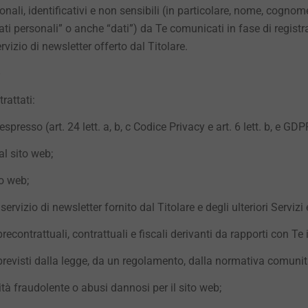
rsonali, identificativi e non sensibili (in particolare, nome, cogno
dati personali” o anche “dati”) da Te comunicati in fase di registr
servizio di newsletter offerto dal Titolare.
rattati:
presso (art. 24 lett. a, b, c Codice Privacy e art. 6 lett. b, e GDP
 al sito web;
to web;
l servizio di newsletter fornito dal Titolare e degli ulteriori Servi
recontrattuali, contrattuali e fiscali derivanti da rapporti con Te 
previsti dalla legge, da un regolamento, dalla normativa comunita
vità fraudolente o abusi dannosi per il sito web;