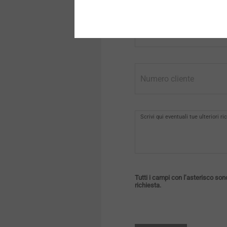
Città
Numero cliente
Scrivi qui eventuali tue ulteriori ri
Tutti i campi con l’asterisco sono
richiesta.