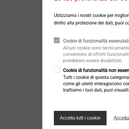
Modulo di
Dettagli tecnici e trattamenti
Dettagli tecnici e trattamenti
superficiali
superficiali
Utilizziamo i nostri cookie per miglio
Inviaci la tua richiesta t
diritto alla protezione dei dati, puoi
Componenti strutturali in
Componenti strutturali in
plastica
plastica
Salutation*
Cookie di funzionalità essenziali
Alcuni cookie sono tecnicamente 
consentono di offrirti funzionali
potrebbero essere disabilitati.
Cognome
Cookie di funzionalità non essenz
Tutti i cookie di questa categor
come gli utenti interagiscono con
trattiamo i tuoi dati, puoi visual
e-mail
Accetta tutti i cookie
Accetta
Via