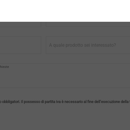
Paese*
A quale prodotto sei interessato?
chieste
 obbligatori. Il possesso di partita iva è necessario al fine dell’esecuzione della 