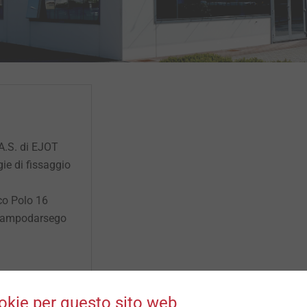
A.S. di EJOT
ie di fissaggio
co Polo 16
Campodarsego
okie per questo sito web