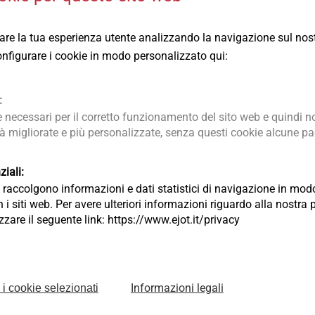
 contatto
rare la tua esperienza utente analizzando la navigazione sul nost
ramite questo modulo di contatto:
 configurare i cookie in modo personalizzato qui:
Nome
:
necessari per il corretto funzionamento del sito web e quindi no
tà migliorate e più personalizzate, senza questi cookie alcune pag
Azienda
iali:
ia raccolgono informazioni e dati statistici di navigazione in m
 i siti web. Per avere ulteriori informazioni riguardo alla nostra 
lizzare il seguente link: https://www.ejot.it/privacy
Telefono
Informazioni legali
 i cookie selezionati
CAP