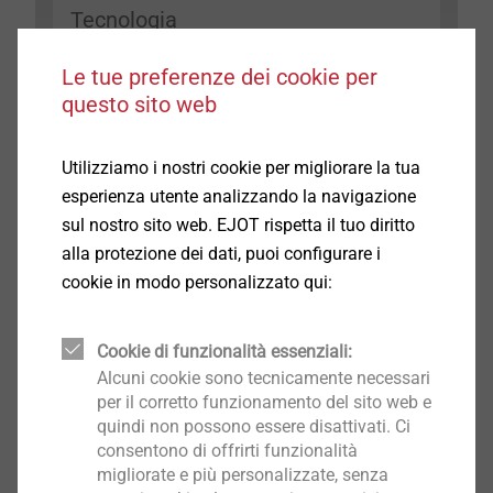
Tecnologia
Le tue preferenze dei cookie per
questo sito web
Utilizziamo i nostri cookie per migliorare la tua
esperienza utente analizzando la navigazione
sul nostro sito web. EJOT rispetta il tuo diritto
alla protezione dei dati, puoi configurare i
cookie in modo personalizzato qui:
®
EJOWELD
offre l’unica possibile soluzione per unire
Cookie di funzionalità essenziali:
materiali differenti (particolari in lega leggera con
Alcuni cookie sono tecnicamente necessari
per il corretto funzionamento del sito web e
acciaio ad alta resistenza) mediante un sistema
quindi non possono essere disattivati. Ci
robotizzato senza dover effettuare alcun
consentono di offrirti funzionalità
pretrattamento (pulizia, decappaggio o preforatura)
migliorate e più personalizzate, senza