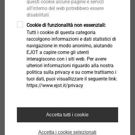
questi cookie alcune pagine e servizi
L'attrezzatura è composta da un avvitatore di
Show More
all'interno del web potrebbero essere
piantaggio, un alimentatore ed un quadro di controllo -
disabilitati.
tutti personalizzabili in base alle proprie esigenze e al
Cookie di funzionalità non essenziali:
proprio layout
Tutti i cookie di questa categoria
Attrezzatura - design flessibile
raccolgono informazioni e dati statistici di
navigazione in modo anonimo, aiutando
Il componente chiave dell' apparecchiatura è
EJOT a capire come gli utenti
l‘avvitatore di piantaggio. La sua struttura modulare, i
interagiscono con i siti web. Per avere
ulteriori informazioni riguardo alla nostra
telai a C e lunghezze dei puntali di reazione, insieme
politica sulla privacy e su come trattiamo i
alle diverse posizioni di montaggio sul telaio a forma
tuoi dati, puoi visuallizzare il seguente link:
di “C”, consentono un utilizzo flessibile in diverse
Show More
https://www.ejot.it/privacy
applicazioni.
Il movimento di avanzamento del trasportatore e il
Trasportatore - Per applicazioni in serie
processo di saldatura per attrito sono attuati da
Accetta tutti i cookie
azionamenti servomotori; il sistema di alimentazione è
®
L’alimentatore rotativo di EJOWELD
è progettato per
ad azionamento pneumatico e funziona
Accetta i cookie selezionati
le esigenze di saldatura degli elementi di attrito e si