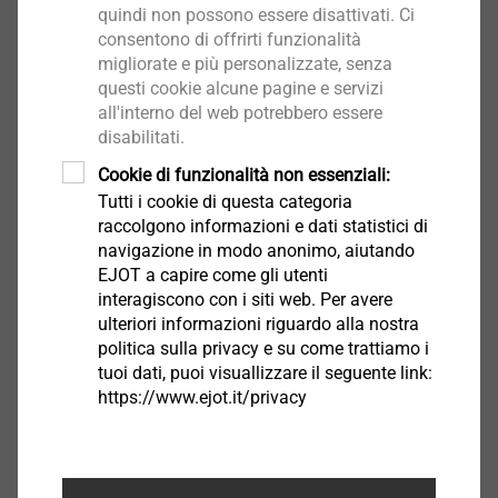
quindi non possono essere disattivati. Ci
consentono di offrirti funzionalità
migliorate e più personalizzate, senza
questi cookie alcune pagine e servizi
all'interno del web potrebbero essere
Resina Super Epoxy
disabilitati.
Fissaggio chimico
Cookie di funzionalità non essenziali:
Seleziona prodotto
Tutti i cookie di questa categoria
raccolgono informazioni e dati statistici di
navigazione in modo anonimo, aiutando
EJOT a capire come gli utenti
interagiscono con i siti web. Per avere
ulteriori informazioni riguardo alla nostra
Resina Multifix PSF+
politica sulla privacy e su come trattiamo i
Fissaggio chimico
tuoi dati, puoi visuallizzare il seguente link:
https://www.ejot.it/privacy
Seleziona prodotto