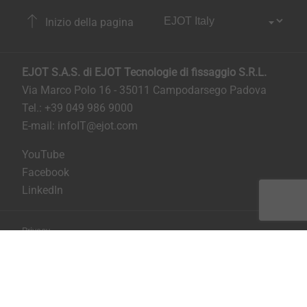
Inizio della pagina
EJOT S.A.S. di EJOT Tecnologie di fissaggio S.R.L.
Via Marco Polo 16 - 35011 Campodarsego Padova
Tel.: +39 049 986 9000
E-mail:
infoIT@ejot.com
YouTube
Facebook
LinkedIn
Privacy
Condizioni generali di contratto
Stampa
Copyright © 2026 EJOT