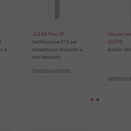
JC2-KB Plus 10
Vite per ca
r
Certificazione ETA per
JC2-FR
to e
calcestruzzo fessurato e
Acciaio zin
non fessurato
Seleziona prodotto
Seleziona 