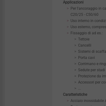
Applicazioni
Dettagli tecnici e trattamenti
Dettagli tecnici e trattamenti
Per l'ancoraggio in c
superficiali
superficiali
C20/25 - C50/60
Uso interno in condiz
Componenti strutturali in
Componenti strutturali in
plastica
plastica
Uso esterno, compresi
Fissaggio di ad es.:
Tettoie
Cancelli
Sistemi di scaff
Porta cavi
Corrimano e ring
Sedute per stadi
Protezione da imp
Accessori per cost
...
Caratteristiche
Acciaio inossidabile 