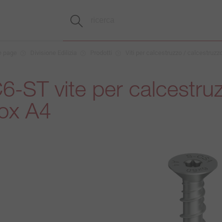
 page
Divisione Edilizia
Prodotti
Viti per calcestruzzo / calcestruzzo
-ST vite per calcestruz
nox A4