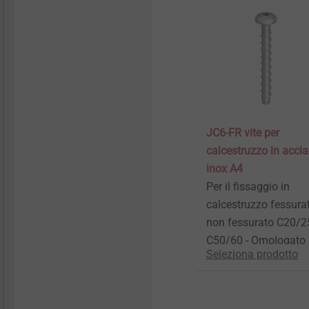
JC6-FR vite per
calcestruzzo in accia
inox A4
Per il fissaggio in
calcestruzzo fessura
non fessurato C20/25
C50/60 - Omologato
Seleziona prodotto
ETA