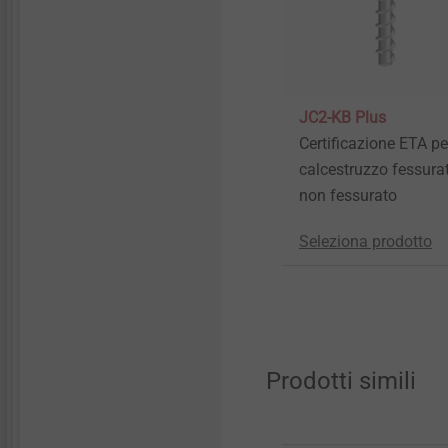
Betonschraube JC2-IT
JC2-KB Plus
6X35 M8/M10x30
Certificazione ETA pe
Acciaio zincato
calcestruzzo fessura
non fessurato
Seleziona prodotto
Seleziona prodotto
Prodotti simili