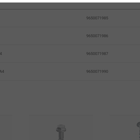
9650071985
9650071986
9650071987
4
9650071990
 A4