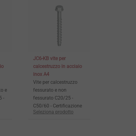
JC6-KB vite per
io
calcestruzzo in acciaio
inox A4
Vite per calcestruzzo
to e
fessurato e non
 -
fessurato C20/25 -
C50/60 - Certificazione
Seleziona prodotto
ETA