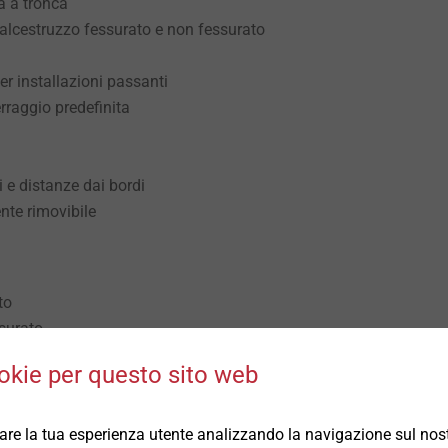
a a tronca
lcestruzzo fessurato e non fessurato
er installazioni passanti
rraggio predefinita
i e distanze dai bordi
nte rimovibile
to
surato
okie per questo sito web
 R120
rare la tua esperienza utente analizzando la navigazione sul nost