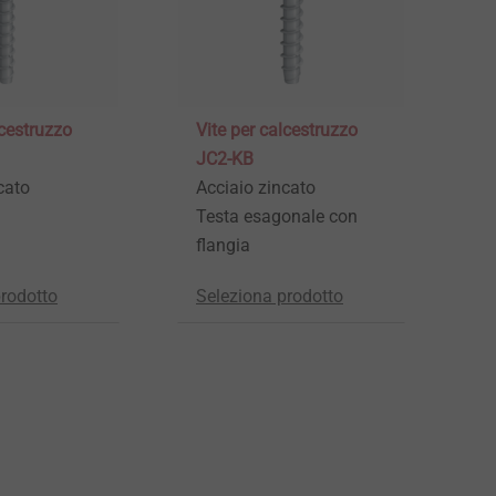
lcestruzzo
Vite per calcestruzzo
V
JC2-KB
J
cato
Acciaio zincato
A
Testa esagonale con
flangia
prodotto
Seleziona prodotto
S