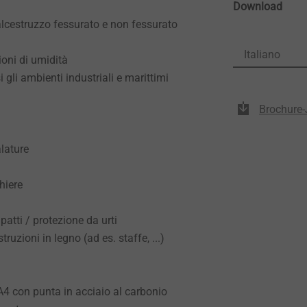
Download
alcestruzzo fessurato e non fessurato
Italiano
ioni di umidità
 gli ambienti industriali e marittimi
Brochure-
alature
hiere
atti / protezione da urti
ruzioni in legno (ad es. staffe, ...)
A4 con punta in acciaio al carbonio