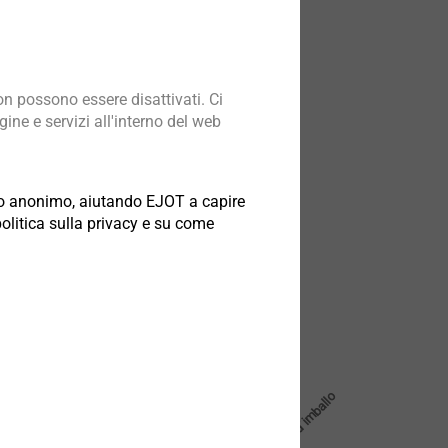
n possono essere disattivati. Ci
ine e servizi all'interno del web
odo anonimo, aiutando EJOT a capire
politica sulla privacy e su come
Unità d´imballo
Ø Foro mm
mm