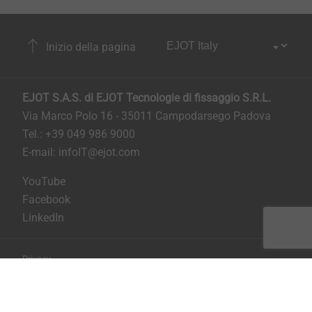
Inizio della pagina
EJOT S.A.S. di EJOT Tecnologie di fissaggio S.R.L.
Via Marco Polo 16 - 35011 Campodarsego Padova
Tel.: +39 049 986 9000
E-mail:
infoIT@ejot.com
YouTube
Facebook
LinkedIn
Privacy
Condizioni generali di contratto
Stampa