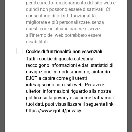
per il corretto funzionamento del sito web e
Per ambienti interni e asciutti
quindi non possono essere disattivati. Ci
Tipologia di supporto
consentono di offrirti funzionalità
Approvato per:
migliorate e più personalizzate, senza
Calcestruzzo fessurato
questi cookie alcune pagine e servizi
Calcestruzzo non fessurato
all'interno del web potrebbero essere
Solaio alveolare precompresso
disabilitati.
Cookie di funzionalità non essenziali:
Adatto anche per:
Mattoni
Tutti i cookie di questa categoria
raccolgono informazioni e dati statistici di
Mattoni pieni di arenaria
navigazione in modo anonimo, aiutando
EJOT a capire come gli utenti
Download
interagiscono con i siti web. Per avere
ulteriori informazioni riguardo alla nostra
politica sulla privacy e su come trattiamo i
Italiano
tuoi dati, puoi visuallizzare il seguente link:
https://www.ejot.it/privacy
Inglese