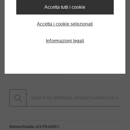
DoP ETA-18/0221.pdf
1 MB
Accetta tutti i cookie
DoP ETA-17/1009.pdf
4 MB
DoP ETA-16/0945.pdf
948 KB
Accetta i cookie selezionati
Informazioni legali
Filtro
Betonschraube JC2-FR-6x35/1