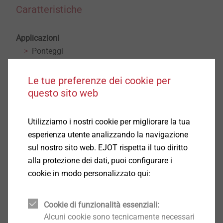
Caratteristiche
Applicazioni
Ponteggi
Fissaggio temporaneo
Piastre di montaggio
Le tue preferenze dei cookie per
Scaffalature
questo sito web
Porta cavi
Corrimano
Utilizziamo i nostri cookie per migliorare la tua
Caratteristiche
esperienza utente analizzando la navigazione
Acciaio zincato
sul nostro sito web. EJOT rispetta il tuo diritto
®
Testa bombata, azionamento TORX
T30
alla protezione dei dati, puoi configurare i
Certificazione ETA per calcestruzzo fessurato e
cookie in modo personalizzato qui:
non fessurato
Vite autofilettante per l'installazione push-trough
Cookie di funzionalità essenziali:
Possibilità di installazione a distanza ridotta
Alcuni cookie sono tecnicamente necessari
Possibilità di smontaggio al bisogno