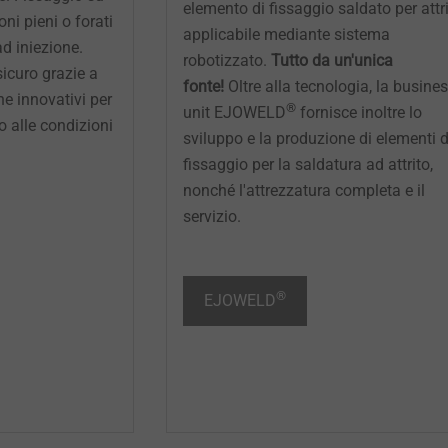
elemento di fissaggio saldato per attr
ni pieni o forati
applicabile mediante sistema
d iniezione.
robotizzato.
Tutto da un'unica
icuro grazie a
fonte!
Oltre alla tecnologia, la busine
ne innovativi per
®
unit EJOWELD
fornisce inoltre lo
 alle condizioni
sviluppo e la produzione di elementi d
fissaggio per la saldatura ad attrito,
nonché l'attrezzatura completa e il
servizio.
®
EJOWELD