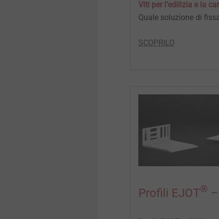
Viti per l’edilizia e la c
Dettagli tecnici e trattamenti
Dettagli tecnici e trattamenti
Quale soluzione di fiss
superficiali
superficiali
SCOPRILO
Componenti strutturali in
Componenti strutturali in
plastica
plastica
®
Profili EJOT
–