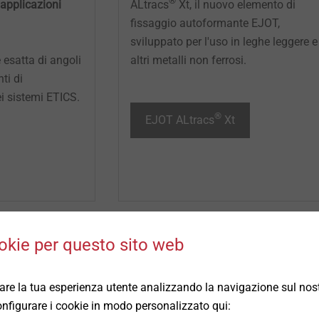
®
ALtracs
Xt, il nuovo elemento di
 applicazioni
fissaggio autoformante EJOT,
sviluppato per l'uso in leghe leggere e
altri metalli non ferrosi.
 esatta di angoli
ti di
ei sistemi ETICS.
®
EJOT ALtracs
Xt
okie per questo sito web
rare la tua esperienza utente analizzando la navigazione sul nost
 configurare i cookie in modo personalizzato qui: