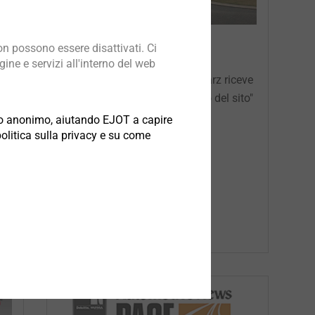
n possono essere disattivati. Ci
Sviluppo del sito eccezionale
ine e servizi all'interno del web
Il sito EJOT di Tambach-Dietharz riceve
il premio "Eccezionale sviluppo del sito"
odo anonimo, aiutando EJOT a capire
politica sulla privacy e su come