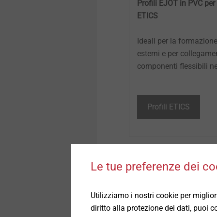
Profili EJOT in PVC per
ETICS
Ideali per la formazione
esterni e per collegamen
componenti flessibili n
Profili ETICS
Le tue preferenze dei co
Utilizziamo i nostri cookie per miglio
diritto alla protezione dei dati, puoi