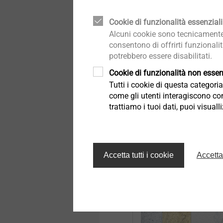
Cookie di funzionalità essenziali
Alcuni cookie sono tecnicamente 
EJOT TEC CEN
consentono di offrirti funzionali
potrebbero essere disabilitati.
Cerimoniale TEC CENT
Cookie di funzionalità non essenz
Tutti i cookie di questa categor
"Un grande edificio per
come gli utenti interagiscono con
prodotti eccellenti"
trattiamo i tuoi dati, puoi visual
Nuova apertura EJ
CENTER
Accetta tutti i cookie
Accetta