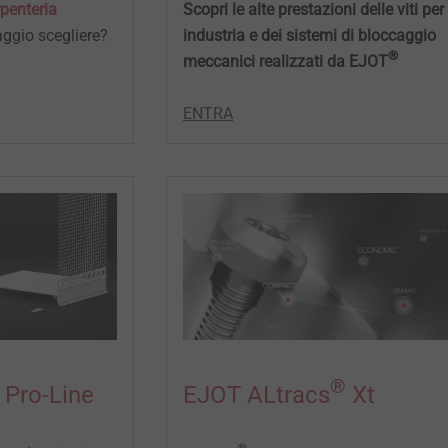
arpenteria
Scopri le alte prestazioni delle viti per
aggio scegliere?
industria e dei sistemi di bloccaggio
®
meccanici realizzati da EJOT
ENTRA
®
EJOT ALtracs
Xt
 Pro-Line