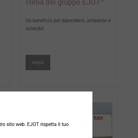
clima del gruppo EJOT
Un beneficio per dipendenti, ambiente e
azienda!
wejot
ro sito web. EJOT rispetta il tuo