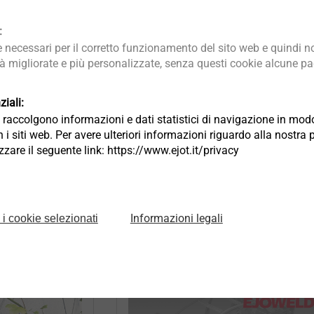
:
necessari per il corretto funzionamento del sito web e quindi no
®
EVO PT
TER
tà migliorate e più personalizzate, senza questi cookie alcune pag
Lo sviluppo evolutivo della vite
ER
iali:
ia raccolgono informazioni e dati statistici di navigazione in m
autofilettante per materiali
 sviluppare
 i siti web. Per avere ulteriori informazioni riguardo alla nostra 
termoplastici.
lizzare il seguente link: https://www.ejot.it/privacy
®
EVO PT
OT TEC
Informazioni legali
 i cookie selezionati