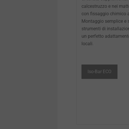
calcestruzzo e nei matto
con fissaggio chimico a
Montaggio semplice e s
strumenti di installazio
un perfetto adattamento
locali.
Iso-Bar ECO