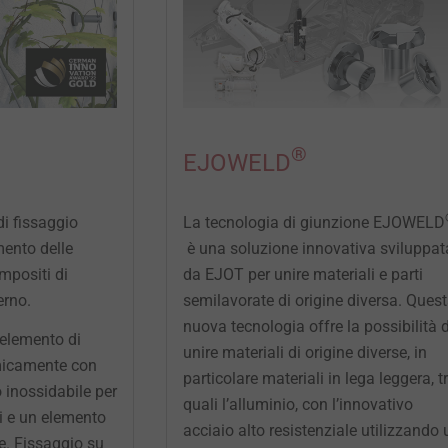
®
EJOWELD
i fissaggio
La tecnologia di giunzione EJOWELD
mento delle
è una soluzione innovativa sviluppat
mpositi di
da EJOT per unire materiali e parti
erno.
semilavorate di origine diversa. Ques
nuova tecnologia offre la possibilità d
elemento di
unire materiali di origine diverse, in
micamente con
particolare materiali in lega leggera, tr
o inossidabile per
quali l’alluminio, con l’innovativo
ili e un elemento
acciaio alto resistenziale utilizzando 
e. Fissaggio su