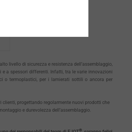
’alto livello di sicurezza e resistenza dell’assemblaggio,
e a spessori differenti. Infatti, tra le varie innovazioni
i o termoplastici, per i lamierati sottili o ancora per
i clienti, progettando regolarmente nuovi prodotti che
l montaggio e durevolezza dell’assemblaggio.
®
re uno dei responsabili del team di EJOT
, saranno felici