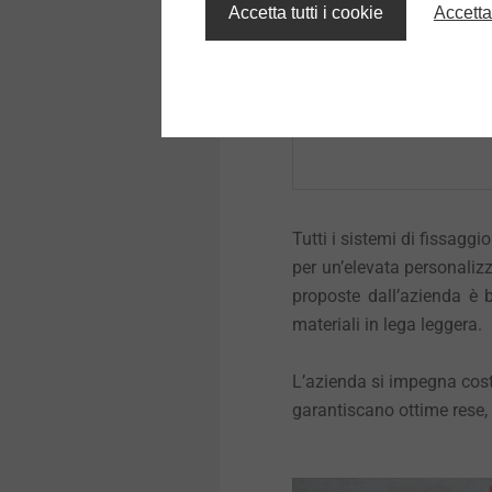
Accetta tutti i cookie
Accetta
Tutti i sistemi di fissagg
per un’elevata personalizza
proposte dall’azienda è b
materiali in lega leggera.
L’azienda si impegna costa
garantiscano ottime rese,