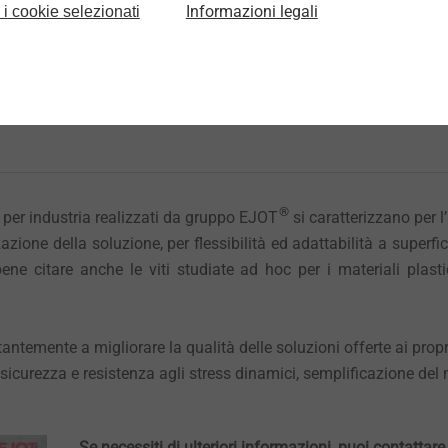
Informazioni legali
 i cookie selezionati
®
io per industria realizzati da gruppo EJOT
si caratterizzano per l
zione della soluzione, per flessibilità ed adattabilità a superfici 
ene citare anche le viti studiate ad hoc per i materiali plastic
ntemente a migliorare la qualità delle soluzioni offerte ai propr
 sicurezza e resistenza agli stress dinamici, semplificazione de
Se necessiti di ulteriori informazioni, puoi contatta