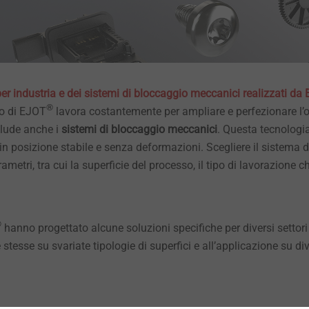
i per industria e dei sistemi di bloccaggio meccanici realizzati da
®
po di EJOT
lavora costantemente per ampliare e perfezionare l’o
nclude anche i
sistemi di bloccaggio meccanici
. Questa tecnologia
in posizione stabile e senza deformazioni. Scegliere il sistema 
metri, tra cui la superficie del processo, il tipo di lavorazione c
®
hanno progettato alcune soluzioni specifiche per diversi settori i
le stesse su svariate tipologie di superfici e all’applicazione su di