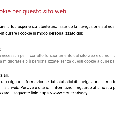
notati da ottime prestazioni e da performance tecnologiche di 
okie per questo sito web
 molteplici segmenti.
rare la tua esperienza utente analizzando la navigazione sul nost
icrotecnologie, dall’occhialeria all’energia rinnovabile l’am
 configurare i cookie in modo personalizzato qui:
®
fissaggio
a marchio EJOT
è in grado di rispondere a qualsi
le più complesse.
:
necessari per il corretto funzionamento del sito web e quindi no
tà migliorate e più personalizzate, senza questi cookie alcune pag
iali:
ia raccolgono informazioni e dati statistici di navigazione in m
 i siti web. Per avere ulteriori informazioni riguardo alla nostra 
lizzare il seguente link: https://www.ejot.it/privacy