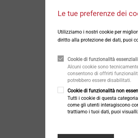
Tutti i prodotti sono con
Dettagli tecnici e trattamenti
Dettagli tecnici e trattamenti
Le tue preferenze dei co
superficiali
superficiali
delle viti per industria in
Componenti strutturali in
Componenti strutturali in
Utilizziamo i nostri cookie per miglio
plastica
plastica
Dall’automotive alle m
diritto alla protezione dei dati, puoi
gamma di
sistemi di 
esigenza, anche a quel
Cookie di funzionalità essenziali
Alcuni cookie sono tecnicamente 
consentono di offrirti funzionali
potrebbero essere disabilitati.
Cookie di funzionalità non essenz
Tutti i cookie di questa categor
come gli utenti interagiscono con
trattiamo i tuoi dati, puoi visual