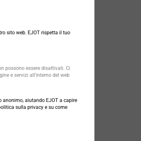
alto livello, che consentono l’impiego
ro sito web. EJOT rispetta il tuo
pia
asi
n possono essere disattivati. Ci
ine e servizi all'interno del web
odo anonimo, aiutando EJOT a capire
politica sulla privacy e su come