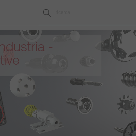
ndustria -
ive