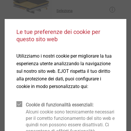
Seleziona
Le tue preferenze dei cookie per
ETICS
questo sito web
Seleziona
Utilizziamo i nostri cookie per migliorare la tua
esperienza utente analizzando la navigazione
sul nostro sito web. EJOT rispetta il tuo diritto
alla protezione dei dati, puoi configurare i
Facciate ventilate
cookie in modo personalizzato qui:
Seleziona
Cookie di funzionalità essenziali:
Alcuni cookie sono tecnicamente necessari
per il corretto funzionamento del sito web e
Impianti fotovoltaici e solare
quindi non possono essere disattivati. Ci
termico