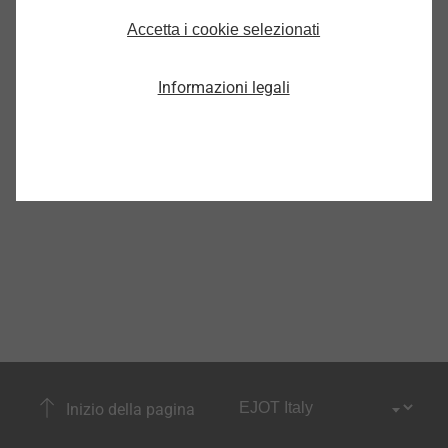
Viti per finestre e facciate in
Accetta i cookie selezionati
vetro
Seleziona
Informazioni legali
Inizio della pagina