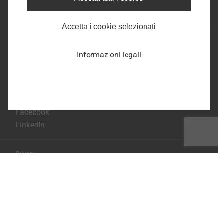
Inizio della pagina
Accetta i cookie selezionati
EJOT S.A.S. di EJOT Tecnologie di fissaggio S.R.L.
Via Marco Polo 16 - 35011 Campodarsego Padova
Informazioni legali
Tel.: +39 049 986 9000
E-mail:
infoIT@ejot.com
YouTube
Facebook
LinkedIn
Privacy
Condizioni generali di contratto
Stampa
Copyright © 2026 EJOT