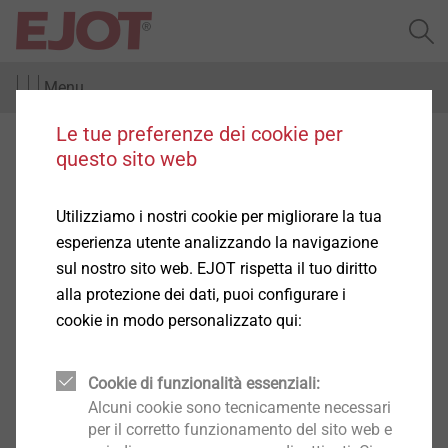
Menu
Le tue preferenze dei cookie per
Impianti fotovoltaici e solare
questo sito web
termico
Utilizziamo i nostri cookie per migliorare la tua
esperienza utente analizzando la navigazione
sul nostro sito web. EJOT rispetta il tuo diritto
alla protezione dei dati, puoi configurare i
cookie in modo personalizzato qui:
Coperture industriali
Seleziona
Cookie di funzionalità essenziali:
Alcuni cookie sono tecnicamente necessari
per il corretto funzionamento del sito web e