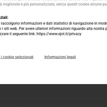
tà migliorate e più personalizzate, senza questi cookie alcune pag
iali:
ia raccolgono informazioni e dati statistici di navigazione in m
 i siti web. Per avere ulteriori informazioni riguardo alla nostra 
lizzare il seguente link: https://www.ejot.it/privacy
Informazioni legali
 i cookie selezionati
logie di fissaggio S.R.L.
011 Campodarsego Padova