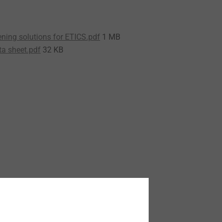
ning solutions for ETICS.pdf
1 MB
ta sheet.pdf
32 KB