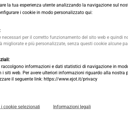
: h
≥: 35 mm
1
rare la tua esperienza utente analizzando la navigazione sul nost
ggio su calcestruzzo h
≥: 25 mm
ef
 configurare i cookie in modo personalizzato qui:
onsigliata: calcestruzzo
:
 A2
necessari per il corretto funzionamento del sito web e quindi no
 C1 - C3
tà migliorate e più personalizzate, senza questi cookie alcune pag
Z-21.8-1980
iali:
 C 20/25 - C 50/60 secondo la EN 206-1,
ia raccolgono informazioni e dati statistici di navigazione in m
5 kN
 i siti web. Per avere ulteriori informazioni riguardo alla nostra 
ere ricavati dalla scheda tecnica.
lizzare il seguente link: https://www.ejot.it/privacy
ti | Divisione Edilizia | EJOT Italy
Informazioni legali
 i cookie selezionati