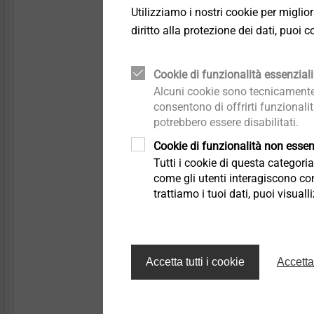
Profondità di foratura
Utilizziamo i nostri cookie per miglio
Profondità di ancora
diritto alla protezione dei dati, puoi
Azionamento: TX30
Base di ancoraggio c
Cookie di funzionalità essenziali
Classe del materiale:
Alcuni cookie sono tecnicamente 
Classe di corrosività:
consentono di offrirti funzionali
Certificazione DIBt: 
potrebbero essere disabilitati.
Resistenza a trazione:
Cookie di funzionalità non essenz
Calcestruzzo normale
Tutti i cookie di questa categor
carico di progetto: 0,
come gli utenti interagiscono con
*Ulteriori dati tecnici possono ess
trattiamo i tuoi dati, puoi visual
Ancoraggi ETICS | Prodot
Accetta tutti i cookie
Accetta
Filtro