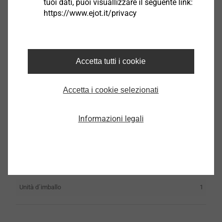
tuoi dati, puoi visuallizzare il seguente link:
https://www.ejot.it/privacy
Ancoraggi ETICS | Prodotti | Divisione Edilizia | EJOT
Italy
Accetta tutti i cookie
Accetta i cookie selezionati
Fresa da risanamento ejotherm STR
Informazioni legali
9151940000
Dati tecnici
Descrizione articolo
Fresa da risanamento ejotherm STR
Unità d´imballo
1