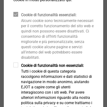
Applicazioni
Ristabilimento a costi contenuti della stabilità del
Cookie di funzionalità essenziali:
sistema a cappotto attraverso una ritassellatura
Alcuni cookie sono tecnicamente necessari
per il corretto funzionamento del sito web e
dello stesso
quindi non possono essere disattivati. Ci
Caratteristiche
consentono di offrirti funzionalità
Evita in molti casi di dover smantellare il sistema
migliorate e più personalizzate, senza
precedente.
questi cookie alcune pagine e servizi
Utilizzo della tecnologia EJOT STR:
all'interno del web potrebbero essere
Fresatura della finitura esistente con la fresa
disabilitati.
ejotherm STR
Cookie di funzionalità non essenziali:
Montaggio di ejotherm STR U 2G con ejotherm
Tutti i cookie di questa categoria
STR-tool 2GS
raccolgono informazioni e dati statistici di
navigazione in modo anonimo, aiutando
Inserimento della rondella STR per ottenere una
EJOT a capire come gli utenti
superficie planare
interagiscono con i siti web. Per avere
Applicazione del cemento e dell'intonaco di
ulteriori informazioni riguardo alla nostra
copertura
politica sulla privacy e su come trattiamo i