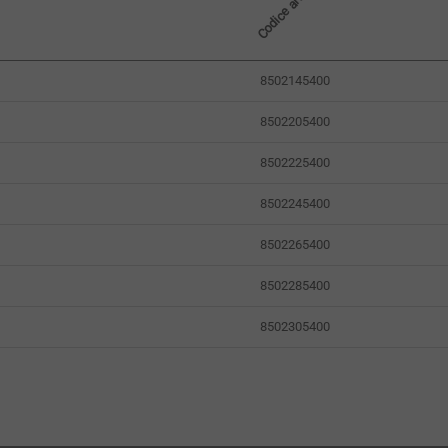
Codice articolo
8502145400
8502205400
8502225400
8502245400
8502265400
8502285400
8502305400