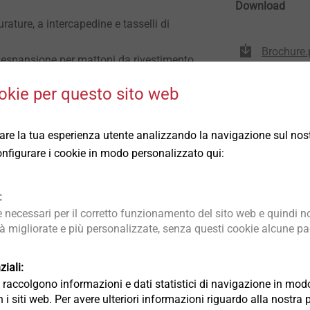
Download
ature, a intercapedine e tasselli di
Brochure.
espansione per mattoni da rivestimento
EPD Faste
okie per questo sito web
 di 145 mm per fissaggio dei mattoni di
rare la tua esperienza utente analizzando la navigazione sul nost
ottimizzata
 configurare i cookie in modo personalizzato qui:
iversale - ancoraggio sicuro in tutti i
:
veloce
necessari per il corretto funzionamento del sito web e quindi no
ione generale dell'autorità edilizia
tà migliorate e più personalizzate, senza questi cookie alcune pag
spansione: si ancora contemporaneamente
 rivestimento (murature a intercapedine)
iali:
ia raccolgono informazioni e dati statistici di navigazione in m
 i siti web. Per avere ulteriori informazioni riguardo alla nostra 