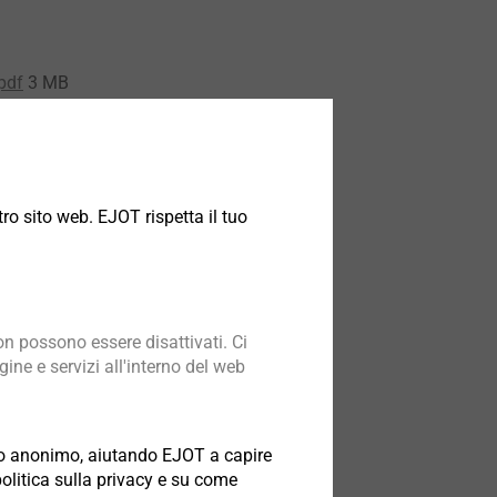
pdf
3 MB
ning solutions for ETICS.pdf
1 MB
ro sito web. EJOT rispetta il tuo
n possono essere disattivati. Ci
ine e servizi all'interno del web
odo anonimo, aiutando EJOT a capire
politica sulla privacy e su come