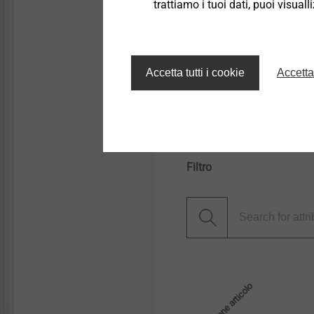
Profondità di ancoragg
trattiamo i tuoi dati, puoi visual
Profondità del foro : 
Spessore minimo dell
®
Azionamento: TORX
Accetta tutti i cookie
Accetta
Omologazione dell'aut
Ancoraggi ETICS | Prodot
Filtro
Descrizione articolo