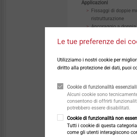
Applicazioni
Dettagli tecnici e trattamenti
Dettagli tecnici e trattamenti
Fissaggi di doppie mur
superficiali
superficiali
ristrutturazione
Ancoraggio a doppia 
Componenti strutturali in
Componenti strutturali in
pieni o forati
plastica
plastica
Le tue preferenze dei co
Caratteristiche
Lunghezza aggiuntiva
rivestimento
Utilizziamo i nostri cookie per miglio
Zona di espansione 
diritto alla protezione dei dati, puoi
Zona di espansione un
substrati (A-C)
Cookie di funzionalità essenziali
Lavorazione pulita e 
Alcuni cookie sono tecnicamente 
Tassello con omologaz
consentono di offrirti funzionali
Tassello a doppia e
potrebbero essere disabilitati.
al muro portante e al
Cookie di funzionalità non essenz
Dati tecnici
Tutti i cookie di questa categor
Diametro: 8 mm
come gli utenti interagiscono con