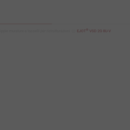
®
oppie murature e tasselli per ristrutturazioni
EJOT
VSD 2G 8U-V