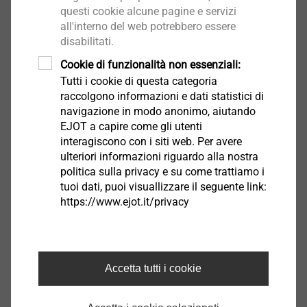
questi cookie alcune pagine e servizi
all‘umidità e la massima resistenza ai raggi UV e
all'interno del web potrebbero essere
all‘ozono
disabilitati.
I movimenti vengono assorbiti tramite il nastro
Cookie di funzionalità non essenziali:
TPE integrato
Tutti i cookie di questa categoria
Nastro autoadesivo integrato 12 mm per
raccolgono informazioni e dati statistici di
trattenere la pellicola protettiva
navigazione in modo anonimo, aiutando
EJOT a capire come gli utenti
interagiscono con i siti web. Per avere
Indicazione di posa
ulteriori informazioni riguardo alla nostra
La superficie deve essere piana, asciutta e priva di
politica sulla privacy e su come trattiamo i
polvere e grasso. Eventuali residui riducono
tuoi dati, puoi visuallizzare il seguente link:
l‘adesione devono, quindi, essere rimossi. Effettua
https://www.ejot.it/privacy
un test adesivo!
Temperatura di applicazione e supporto da +5 a
+40 ° C.
Accetta tutti i cookie
Tagliare il profilo alla lunghezza richiesta con
apposite cesoie.