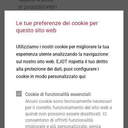
ift 20-003502-PR01
Adatto per spessori di isolamento fino a 300 mm
e dimensioni finestre fino a 10 m²
Le tue preferenze dei cookie per
questo sito web
Finitura precisa e pulita, facile lavorazione
Raccordo di collegamento senza successiva
manutenzione
Utilizziamo i nostri cookie per migliorare la tua
Nastro adesivo integrato per l’applicazione della
esperienza utente analizzando la navigazione
pellicola di protezione
sul nostro sito web. EJOT rispetta il tuo diritto
Nessun lavoro di pulizia successivo
alla protezione dei dati, puoi configurare i
Dati tecnici
cookie in modo personalizzato qui:
Profilo in PVC-U (non plastificato) con rete in fibra
di vetro
Cookie di funzionalità essenziali:
160 g resistente agli alcali e inalterabile
Alcuni cookie sono tecnicamente necessari
Tessuto rete 12,5 cm
per il corretto funzionamento del sito web e
Nastro polietilene espanso 6x1 mm e 4x3 mm
quindi non possono essere disattivati. Ci
resistente alla pioggia battente con alta forza
consentono di offrirti funzionalità
adesiva, ottima resistenza all‘invecchiamento e
migliorate e più personalizzate, senza