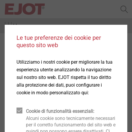
Menu
Le tue preferenze dei cookie per
Profilo di base
questo sito web
Utilizziamo i nostri cookie per migliorare la tua
esperienza utente analizzando la navigazione
sul nostro sito web. EJOT rispetta il tuo diritto
Prodotti
alla protezione dei dati, puoi configurare i
(1)
cookie in modo personalizzato qui:
Cookie di funzionalità essenziali:
Alcuni cookie sono tecnicamente necessari
per il corretto funzionamento del sito web e
quindi non possono essere disattivati. Ci
Pro SOP