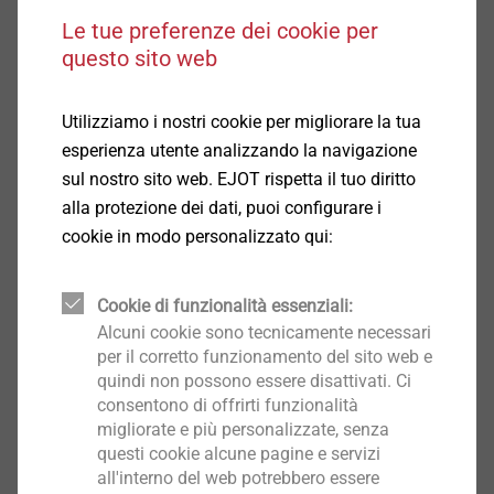
Italiano
Le tue preferenze dei cookie per
questo sito web
Inglese
Utilizziamo i nostri cookie per migliorare la tua
EPD Gewindefurchende Schrauben.pdf
1 MB
esperienza utente analizzando la navigazione
DoP ETA-21/0420 JT2.pdf
1 MB
sul nostro sito web. EJOT rispetta il tuo diritto
alla protezione dei dati, puoi configurare i
cookie in modo personalizzato qui:
Filtro
Cookie di funzionalità essenziali:
Alcuni cookie sono tecnicamente necessari
per il corretto funzionamento del sito web e
quindi non possono essere disattivati. Ci
consentono di offrirti funzionalità
migliorate e più personalizzate, senza
questi cookie alcune pagine e servizi
all'interno del web potrebbero essere
JT2-6-6,3x22