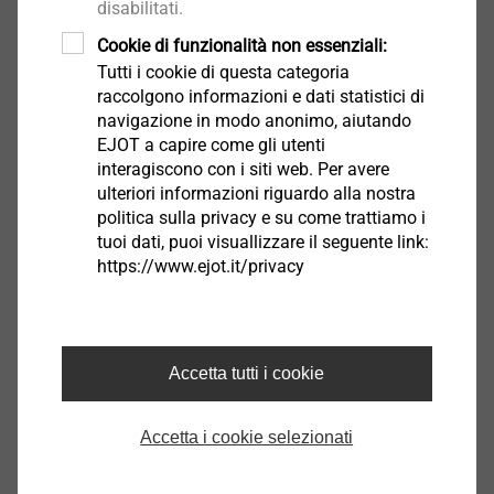
disabilitati.
3574300634
Cookie di funzionalità non essenziali:
Tutti i cookie di questa categoria
JT2-6-6,3x22-V16
raccolgono informazioni e dati statistici di
navigazione in modo anonimo, aiutando
3574321634
EJOT a capire come gli utenti
interagiscono con i siti web. Per avere
JT2-6-6.3x25-V16
ulteriori informazioni riguardo alla nostra
3574421634
politica sulla privacy e su come trattiamo i
tuoi dati, puoi visuallizzare il seguente link:
JT2-6-6.3x25-V16 PU100
https://www.ejot.it/privacy
6574421634
JT2-6-6.3x32-V16
Accetta tutti i cookie
3574521634
Accetta i cookie selezionati
JT2-6-6.3x38-V16
3574621634