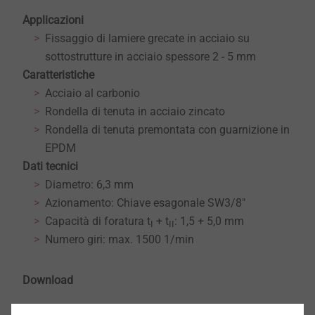
Applicazioni
Fissaggio di lamiere grecate in acciaio su
sottostrutture in acciaio spessore 2 - 5 mm
Caratteristiche
Acciaio al carbonio
Rondella di tenuta in acciaio zincato
Rondella di tenuta premontata con guarnizione in
EPDM
Dati tecnici
Diametro: 6,3 mm
Azionamento: Chiave esagonale SW3/8"
Capacità di foratura t
+ t
: 1,5 + 5,0 mm
I
II
Numero giri: max. 1500 1/min
Download