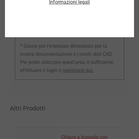
Informazioni legali
CAD
* Grazie per l'interesse dimostrato per la
nostra documentazione e i nostri dati CAD.
Per poter utilizzare quest'area, è sufficiente
effettuare il login o
registrarsi qui.
Altri Prodotti
Chiave a bussola con