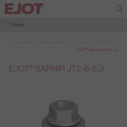
Menu
Home page
Divisione Edilizia
Prodotti
Viti autoforanti
®
EJOT
SAPHIR JT2-6-6,3
EJOT
SAPHIR JT2-6-6,3
®