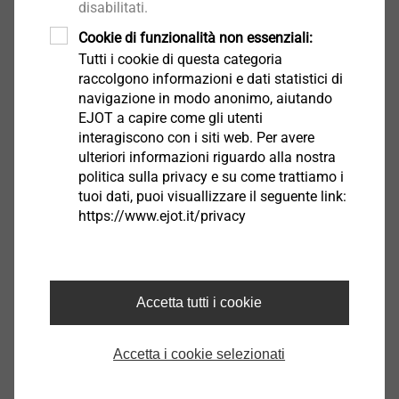
disabilitati.
Cookie di funzionalità non essenziali:
JZ7-6,3x22-E16,2
Tutti i cookie di questa categoria
raccolgono informazioni e dati statistici di
3290211711
navigazione in modo anonimo, aiutando
EJOT a capire come gli utenti
JZ7-6,3x65-E16,2
interagiscono con i siti web. Per avere
ulteriori informazioni riguardo alla nostra
3290611711
politica sulla privacy e su come trattiamo i
tuoi dati, puoi visuallizzare il seguente link:
JZ7-6,3x85-E16,2
https://www.ejot.it/privacy
3290811711
JZ7-6,3x105-E16,2
Accetta tutti i cookie
3291011711
JZ7-6,3x125-E16,2
Accetta i cookie selezionati
3291211711