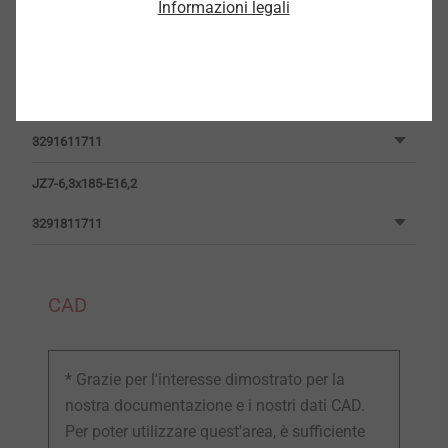
Informazioni legali
JZ7-6,3x145-E16,2
3291411711
JZ7-6,3x165-E16,2
3291611711
JZ7-6,3x185-E16,2
3291811711
CAD
* Grazie per l'interesse dimostrato per la
nostra documentazione e i nostri dati CAD.
Per poter utilizzare quest'area, è sufficiente