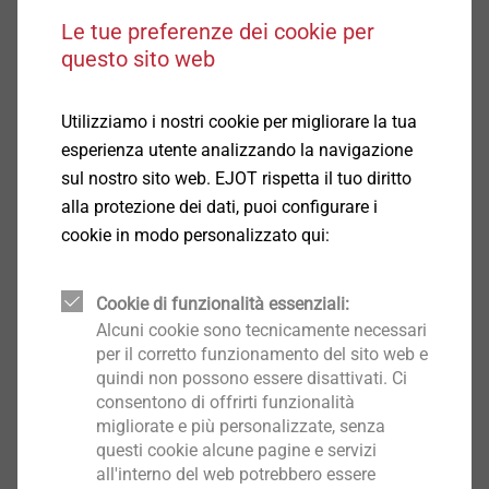
Diametro: 6,3 mm
Le tue preferenze dei cookie per
Azionamento: Chiave esagonale SW3/8"
questo sito web
Numero giri: max. 400 1/min
Download
Utilizziamo i nostri cookie per migliorare la tua
esperienza utente analizzando la navigazione
sul nostro sito web. EJOT rispetta il tuo diritto
FM approved - certificate of compliance 1.pdf
91
alla protezione dei dati, puoi configurare i
KB
cookie in modo personalizzato qui:
EPD Self-tapping screws.pdf
1 MB
Cookie di funzionalità essenziali:
Alcuni cookie sono tecnicamente necessari
per il corretto funzionamento del sito web e
Filtro
quindi non possono essere disattivati. Ci
consentono di offrirti funzionalità
migliorate e più personalizzate, senza
questi cookie alcune pagine e servizi
all'interno del web potrebbero essere