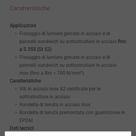
Caratteristiche
Applicazioni
Fissaggio di lamiere grecate in acciaio e di
pannelli sandwich su sottostrutture in acciaio
fino
a S 355 (St 52)
Fissaggio di lamiere grecate in acciaio e di
pannelli sandwich su sottostrutture in acciaio
inox (fino a Rm = 700 N/mm²)
Caratteristiche
Viti in acciaio inox A2 certificate per le
sottostrutture in acciaio
Rondella di tenuta in acciaio inox
Rondella di tenuta premontata con guarnizione in
EPDM
Dati tecnici