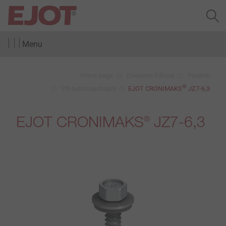
Menu
Home page
Divisione Edilizia
Prodotti
®
Viti automaschianti
EJOT CRONIMAKS
JZ7-6,3
EJOT CRONIMAKS
JZ7-6,3
®