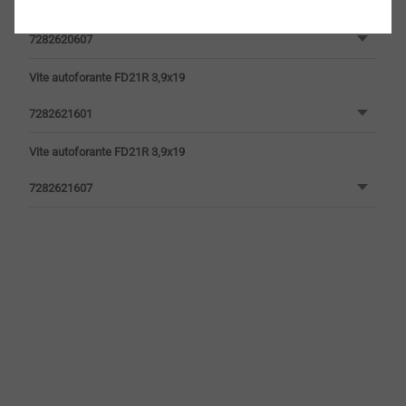
Vite autoforante FD21R 3,9x16
7282620607
Vite autoforante FD21R 3,9x19
7282621601
Vite autoforante FD21R 3,9x19
7282621607