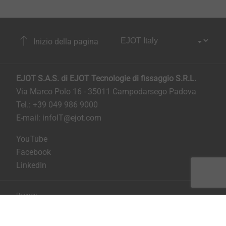
Inizio della pagina
EJOT S.A.S. di EJOT Tecnologie di fissaggio S.R.L.
Via Marco Polo 16 - 35011 Campodarsego Padova
Tel.: +39 049 986 9000
E-mail:
infoIT@ejot.com
YouTube
Facebook
LinkedIn
Privacy
Condizioni generali di contratto
Stampa