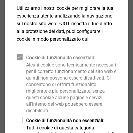
Utilizziamo i nostri cookie per migliorare la tua
Applicazioni
esperienza utente analizzando la navigazione
Ideale per il fissaggio del rinforzo in acciaio fino a
sul nostro sito web. EJOT rispetta il tuo diritto
3,0 mm nei serramenti in PVC con staffe
alla protezione dei dati, puoi configurare i
distanziatrici
cookie in modo personalizzato qui:
Adatto anche per il fissaggio di guarnizioni
Caratteristiche
Preforo non necessario
Cookie di funzionalità essenziali:
Semplicità di applicazione con avvitatori
Alcuni cookie sono tecnicamente necessari
automatici
per il corretto funzionamento del sito web e
quindi non possono essere disattivati. Ci
Le nervature sottotesta facilitano il
consentono di offrirti funzionalità
posizionamento della testa della vite nel PVC
migliorate e più personalizzate, senza
Acciaio al carbonio
questi cookie alcune pagine e servizi
Dati tecnici
all'interno del web potrebbero essere
Diametro della testa: 7,5 mm
disabilitati.
Azionamento: Phillips PH 2
Cookie di funzionalità non essenziali:
Tipo di filettatura: Filetto ST
Tutti i cookie di questa categoria
Avvitamento: 1500 - 2000 giri/min