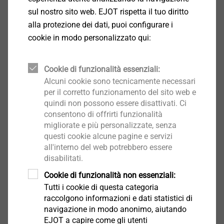
Applicazioni
sul nostro sito web. EJOT rispetta il tuo diritto
Ideale per il fissaggio del rinforzo in acciaio fino a
alla protezione dei dati, puoi configurare i
3,0 mm nelle finestre in plastica
cookie in modo personalizzato qui:
Adatto anche per il fissaggio di guarnizioni
Caratteristiche
Preforo non necessario
Cookie di funzionalità essenziali:
Semplicità di applicazione con avvitatori
Alcuni cookie sono tecnicamente necessari
automatici
per il corretto funzionamento del sito web e
quindi non possono essere disattivati. Ci
Le nervature sottotesta facilitano il
consentono di offrirti funzionalità
posizionamento della testa della vite nel PVC
migliorate e più personalizzate, senza
Classe di resistenza allo scasso (RC2)
questi cookie alcune pagine e servizi
Acciaio al carbonio
all'interno del web potrebbero essere
Dati tecnici
disabilitati.
Diametro della testa: 7,5 mm
Cookie di funzionalità non essenziali:
Azionamento: Phillips PH 2
Tutti i cookie di questa categoria
Tipo di filettatura: Filetto ST
raccolgono informazioni e dati statistici di
Avvitamento: 1500 - 2000 giri/min
navigazione in modo anonimo, aiutando
EJOT a capire come gli utenti