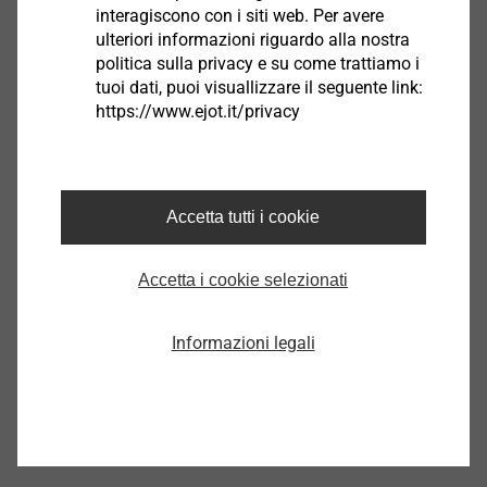
interagiscono con i siti web. Per avere
ulteriori informazioni riguardo alla nostra
politica sulla privacy e su come trattiamo i
Nota: il trattamento EJOSEAL offre una maggior
tuoi dati, puoi visuallizzare il seguente link:
resistenza alla corrosione
https://www.ejot.it/privacy
Filtro
Accetta tutti i cookie
Accetta i cookie selezionati
Informazioni legali
Vite autoforante FD2R 3,9x16