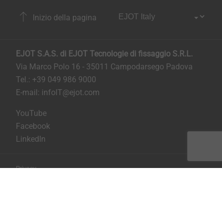
Inizio della pagina
EJOT S.A.S. di EJOT Tecnologie di fissaggio S.R.L.
Via Marco Polo 16 - 35011 Campodarsego Padova
Tel.: +39 049 986 9000
E-mail:
infoIT@ejot.com
YouTube
Facebook
LinkedIn
Privacy
Condizioni generali di contratto
Stampa