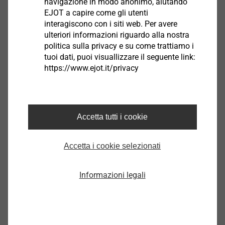
navigazione in modo anonimo, aiutando
EJOT a capire come gli utenti
interagiscono con i siti web. Per avere
ulteriori informazioni riguardo alla nostra
politica sulla privacy e su come trattiamo i
tuoi dati, puoi visuallizzare il seguente link:
https://www.ejot.it/privacy
Self-drilling screw FDM2 M4x13
7286601607
Accetta tutti i cookie
Vite autoforante FDM2 M4x16
7286602607
Accetta i cookie selezionati
Vite autoforante FDM2 M4x19
Informazioni legali
7286603607
Self-drilling screw FDM2 M4x22
7286604607