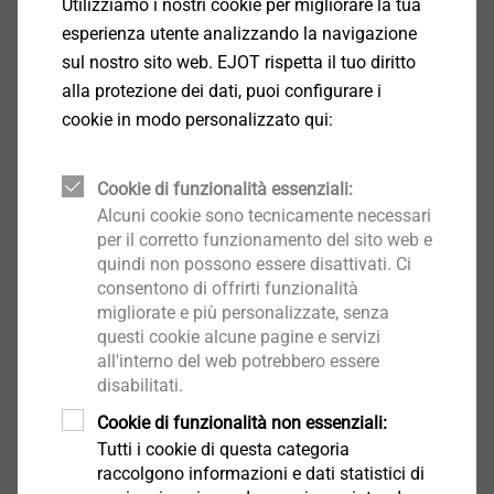
Azionamento: Phillips PH2
Utilizziamo i nostri cookie per migliorare la tua
Tipo di filettatura: metrica
esperienza utente analizzando la navigazione
Avvitamento: 1500 - 2000 giri/min
sul nostro sito web. EJOT rispetta il tuo diritto
alla protezione dei dati, puoi configurare i
cookie in modo personalizzato qui:
Download
Cookie di funzionalità essenziali:
Product data sheet.pdf
162 KB
Alcuni cookie sono tecnicamente necessari
per il corretto funzionamento del sito web e
quindi non possono essere disattivati. Ci
Nota: il trattamento EJOSEAL offre una maggior
consentono di offrirti funzionalità
resistenza alla corrosione
migliorate e più personalizzate, senza
questi cookie alcune pagine e servizi
all'interno del web potrebbero essere
Filtro
disabilitati.
Cookie di funzionalità non essenziali:
Tutti i cookie di questa categoria
raccolgono informazioni e dati statistici di