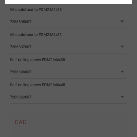
Vite autoforante FDM2 M4x25
7286605607
Vite autoforante FDM2 M4x32
7286607607
Self-drilling screw FDM2 M4x38
7286608607
Self-drilling screw FDM2 M4x45
7286622607
CAD