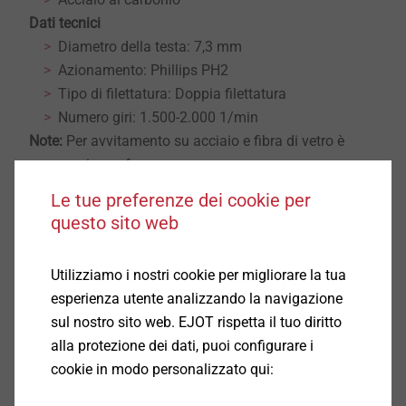
Dati tecnici
Diametro della testa: 7,3 mm
Azionamento: Phillips PH2
Tipo di filettatura: Doppia filettatura
Numero giri: 1.500-2.000 1/min
Note:
Per avvitamento su acciaio e fibra di vetro è
necessario pre-foro.
Le tue preferenze dei cookie per
Download
questo sito web
Utilizziamo i nostri cookie per migliorare la tua
Product data sheet.pdf
281 KB
esperienza utente analizzando la navigazione
sul nostro sito web. EJOT rispetta il tuo diritto
Nota: il trattamento EJOSEAL offre una maggior
alla protezione dei dati, puoi configurare i
resistenza alla corrosione
cookie in modo personalizzato qui: