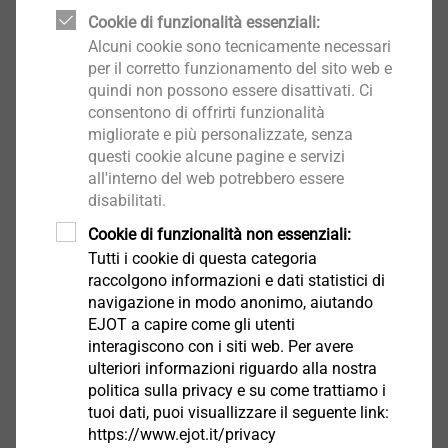
Filtro
Cookie di funzionalità essenziali:
Alcuni cookie sono tecnicamente necessari
per il corretto funzionamento del sito web e
quindi non possono essere disattivati. Ci
consentono di offrirti funzionalità
migliorate e più personalizzate, senza
questi cookie alcune pagine e servizi
all'interno del web potrebbero essere
disabilitati.
Cookie di funzionalità non essenziali:
Tutti i cookie di questa categoria
Vite per serramenti S-4,2x13
raccolgono informazioni e dati statistici di
navigazione in modo anonimo, aiutando
2225413607
EJOT a capire come gli utenti
interagiscono con i siti web. Per avere
Vite per serramenti S-4,2x16
ulteriori informazioni riguardo alla nostra
politica sulla privacy e su come trattiamo i
2225416607
tuoi dati, puoi visuallizzare il seguente link:
https://www.ejot.it/privacy
Vite per serramenti S-4,2x20