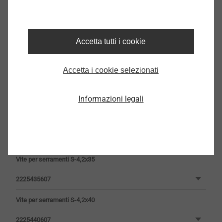
2225420607
Vite per serramenti S-4,2x22
Accetta tutti i cookie
2225422607
Accetta i cookie selezionati
Vite per serramenti S 4,2x25
Informazioni legali
2225425607
Vite per serramenti S-4,2x30
2225430607
Vite per serramenti S-4,2x35
2225435607
Vite per serramenti S-4,2x40
2225440607