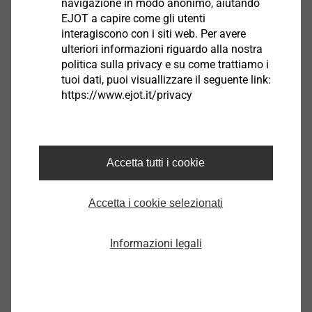
navigazione in modo anonimo, aiutando
perdita di efficienza meccanica. L'albero flessibile
EJOT a capire come gli utenti
interagiscono con i siti web. Per avere
trasmette la forza, questa viene convertita al punto di
ulteriori informazioni riguardo alla nostra
attacco interno in un movimento rotatorio.
politica sulla privacy e su come trattiamo i
tuoi dati, puoi visuallizzare il seguente link:
Joint Venture ASYST Technologies, L.P
https://www.ejot.it/privacy
Accetta tutti i cookie
Accetta i cookie selezionati
Informazioni legali