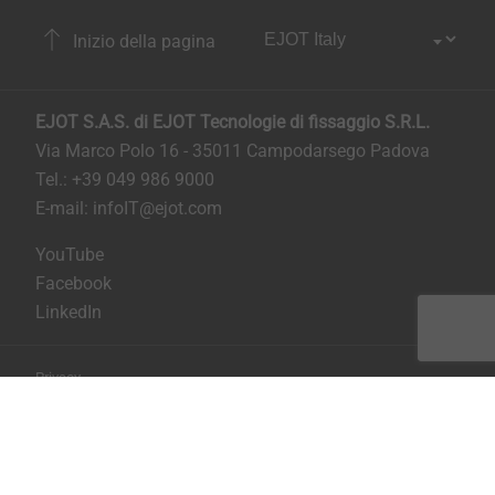
Inizio della pagina
EJOT S.A.S. di EJOT Tecnologie di fissaggio S.R.L.
Via Marco Polo 16 - 35011 Campodarsego Padova
Tel.: +39 049 986 9000
E-mail:
infoIT@ejot.com
YouTube
Facebook
LinkedIn
Privacy
Condizioni generali di contratto
Stampa