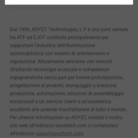
Dal 1996, ASYST Technologies, L.P è una joint venture
tra ATF ed EJOT costituita principalmente per
supportare l'industria dell'illuminazione
automobilistica con sistemi di orientamento e
regolazione. Attualmente serviamo vari mercati
sfruttando tecnologie avanzate e competenze
ingegneristiche senza pari per fornire prototipazione,
progettazione di prodotti, stampaggio a iniezione,
produzione, automazione, soluzioni di assemblaggio
eccezionali e un servizio clienti e un'assistenza
eccellenti alle aziende manifatturiere di tutto il mondo.
Per ulteriori informazioni su ASYST, visitate il nostro
sito web all'indirizzo asysttech.com o contattateci
all'indirizzo
sales@asysttech.com
.