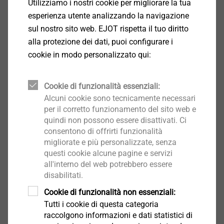
Utilizziamo i nostri cookie per migliorare la tua
esperienza utente analizzando la navigazione
sul nostro sito web. EJOT rispetta il tuo diritto
alla protezione dei dati, puoi configurare i
cookie in modo personalizzato qui:
Cookie di funzionalità essenziali:
Alcuni cookie sono tecnicamente necessari
per il corretto funzionamento del sito web e
quindi non possono essere disattivati. Ci
consentono di offrirti funzionalità
migliorate e più personalizzate, senza
questi cookie alcune pagine e servizi
all'interno del web potrebbero essere
disabilitati.
®
EJOT
FLEX Shaft consente la connessione del punto
Cookie di funzionalità non essenziali:
di attacco interno ad un punto derivato consentendo
Tutti i cookie di questa categoria
una regolazione verticale od orizzontale su un lungo
raccolgono informazioni e dati statistici di
percorso di accesso. Questo avviene senza alcuna