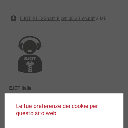
EJOT_FLEXShaft_Flyer_08.23_en.pdf
2 MB
EJOT Italia
infoIT@ejot.com
+39 049 9869000
Le tue preferenze dei cookie per
questo sito web
®
EJOT
FLEX Shaft