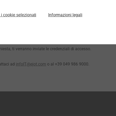
ta per vedere i webinar
EJOT edilizia
delle precedenti stagioni!
rogress.it
Informazioni legali
 i cookie selezionati
a Riservata” in alto a destra
 i tuoi accessi
registrarsi. Inviaci i tuoi dati, compilando il form.
iesta, ti verranno inviate le credenziali di accesso.
attaci ad
infoIT@ejot.com
o al +39 049 986 9000.