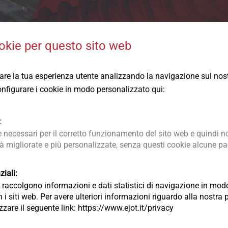
okie per questo sito web
R ON DEMAND
rare la tua esperienza utente analizzando la navigazione sul nost
 configurare i cookie in modo personalizzato qui:
 per professionisti dell'edilizia!
:
stra nuova piattaforma dedicata ai webinar
per rendere ancora
necessari per il corretto funzionamento del sito web e quindi no
tà migliorate e più personalizzate, senza questi cookie alcune pag
l´
edilizia
in modalità
privata e sempre disponibile on demand
.
iali:
essuna scadenza, solo contenuti tecnici selezionati!
ia raccolgono informazioni e dati statistici di navigazione in m
 i siti web. Per avere ulteriori informazioni riguardo alla nostra 
?
lizzare il seguente link: https://www.ejot.it/privacy