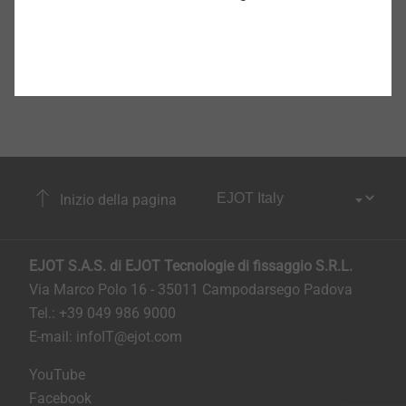
Inizio della pagina
EJOT S.A.S. di EJOT Tecnologie di fissaggio S.R.L.
Via Marco Polo 16 - 35011 Campodarsego Padova
Tel.: +39 049 986 9000
E-mail:
infoIT@ejot.com
YouTube
Facebook