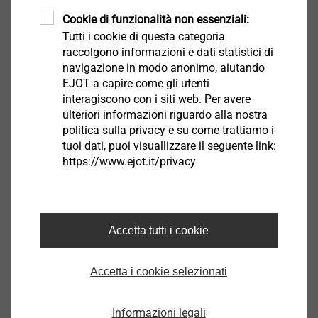
Cookie di funzionalità non essenziali:
Tutti i cookie di questa categoria
raccolgono informazioni e dati statistici di
navigazione in modo anonimo, aiutando
EJOT a capire come gli utenti
interagiscono con i siti web. Per avere
ulteriori informazioni riguardo alla nostra
politica sulla privacy e su come trattiamo i
tuoi dati, puoi visuallizzare il seguente link:
K Fair 2019 - The No. 1 Trade Fair for Plastics
https://www.ejot.it/privacy
and Rubber 16. - 23. Ottobre
2019, Düsseldorf - Germany Hall: 05 - Stand:
5C03
Accetta tutti i cookie
Scopri l'evento
Accetta i cookie selezionati
Informazioni legali