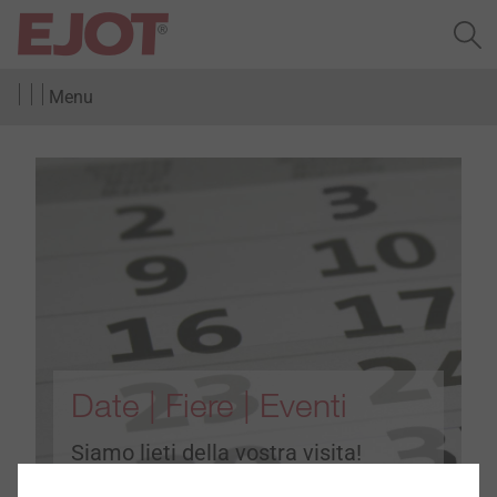
Menu
Date | Fiere | Eventi
Siamo lieti della vostra visita!