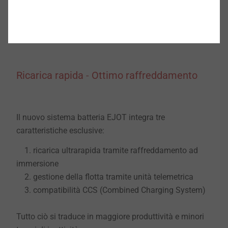
Ricarica rapida
-
Ottimo raffreddamento
Il nuovo sistema batteria EJOT integra tre
caratteristiche esclusive:
1. ricarica ultrarapida tramite raffreddamento ad
immersione
2. gestione della flotta tramite unità telemetrica
3. compatibilità CCS (Combined Charging System)
Tutto ciò si traduce in maggiore produttività e minori