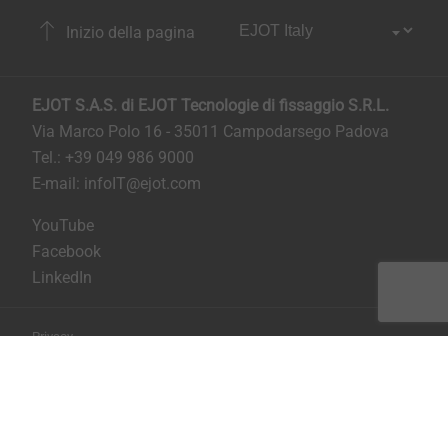
Inizio della pagina
EJOT S.A.S. di EJOT Tecnologie di fissaggio S.R.L.
Via Marco Polo 16 - 35011 Campodarsego Padova
Tel.: +39 049 986 9000
E-mail:
infoIT@ejot.com
YouTube
Facebook
LinkedIn
Privacy
Condizioni generali di contratto
Stampa
Copyright © 2026 EJOT