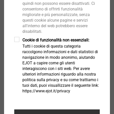
quindi non possono essere disattivati. Ci
consentono di offrirti funzionalità
migliorate e più personalizzate, senza
questi cookie alcune pagine e servizi
Specifiche e vantaggi:
all'interno del web potrebbero essere
Inserto TX per
disabilitati.
una trasmissione ottimale della coppia
Cookie di funzionalità non essenziali:
lavorazione semplice e controllata senza
Tutti i cookie di questa categoria
slittamento dell'inserto dell'avvitatore
raccolgono informazioni e dati statistici di
navigazione in modo anonimo, aiutando
®
Viti a testa svasata T-FAST
Plus STR con
EJOT a capire come gli utenti
Show More
interagiscono con i siti web. Per avere
nervature di fresatura sul lato inferiore per
ulteriori informazioni riguardo alla nostra
svasatura semplificata della testa
politica sulla privacy e su come trattiamo i
montaggio a filo in superficie
tuoi dati, puoi visuallizzare il seguente link:
https://www.ejot.it/privacy
®
Viti a testa piana T-FAST
Plus STS con rondella
®
Prodotti EJOT
suggeriti per costruzioni in
pressata
legno:
la speciale forma della testa aumenta la