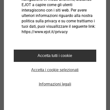
EJOT a capire come gli utenti
interagiscono con i siti web. Per avere
ulteriori informazioni riguardo alla nostra
politica sulla privacy e su come trattiamo i
tuoi dati, puoi visuallizzare il seguente link:
https://www.ejot.it/privacy
Accetta tutti i cookie
Accetta i cookie selezionati
Stabilità sicura con la nuova vite
Informazioni legali
autofilettante JZ5
Vite più resistente di qualità comprovata
Quando si costruiscono edifici particolarmente