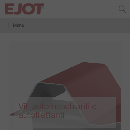
Menu
Viti automaschianti e
autofilettanti