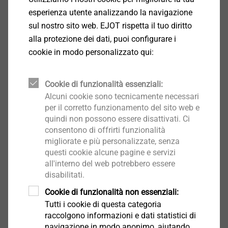
Innumerevoli applicazioni: per componenti in
esperienza utente analizzando la navigazione
acciaio, legno e alluminio
sul nostro sito web. EJOT rispetta il tuo diritto
Le viti JA3/JB3/JZ3 sono in acciaio inox A2 di
alla protezione dei dati, puoi configurare i
alta qualità e sono ideali per applicazioni su
cookie in modo personalizzato qui:
acciaio, legno e alluminio.
Cookie di funzionalità essenziali:
®
Viti EJOT CORREMAKS
JA1/JZ1 per un'elevata
Alcuni cookie sono tecnicamente necessari
resistenza alla corrosione
per il corretto funzionamento del sito web e
Sei alla ricerca di una soluzione di fissaggio
quindi non possono essere disattivati. Ci
altamente resistente alla corrosione? Le viti
consentono di offrirti funzionalità
migliorate e più personalizzate, senza
JA1/JZ1 sono ideali per applicazioni in ambienti
questi cookie alcune pagine e servizi
ad alto rischio corrosione: sono fatte in acciaio
all'interno del web potrebbero essere
inox HCR - 1.4529 e godono della più alta classe
disabilitati.
di protezione dalla corrosione.
Cookie di funzionalità non essenziali:
Tutti i cookie di questa categoria
raccolgono informazioni e dati statistici di
navigazione in modo anonimo, aiutando