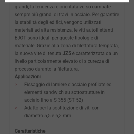
grandi, la tendenza è orientata verso campate
sempre più grandi di travi in acciaio. Per garantire
la stabilità degli edifici, vengono utilizzati
materiali ad alta resistenza, le viti autofilettanti
EJOT sono ideali per queste tipologie di
materiale. Grazie alla zona di filettatura temprata,
la nuova vite di tenuta
JZ5
è caratterizzata da un
livello particolarmente elevato di sicurezza di
processo durante la filettatura.
​​​​​​Applicazioni
Fissaggio di lamiere d'acciaio profilate ed
elementi sandwich su sottostrutture in
acciaio fino a S 355 (ST 52)
Adatto per la sostituzione di viti con
diametro 5,5 e 6,3 mm
​​​​​​​Caratteristiche