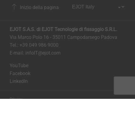
Inizio della pagina
EJOT S.A.S. di EJOT Tecnologie di fissaggio S.R.L.
Via Marco Polo 16 - 35011 Campodarsego Padova
Tel.: +39 049 986 9000
E-mail:
infoIT@ejot.com
YouTube
Facebook
LinkedIn
Privacy
Condizioni generali di contratto
Stampa
Copyright © 2026 EJOT