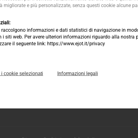
tà migliorate e più personalizzate, senza questi cookie alcune pag
iali:
ia raccolgono informazioni e dati statistici di navigazione in m
 i siti web. Per avere ulteriori informazioni riguardo alla nostra 
lizzare il seguente link: https://www.ejot.it/privacy
Informazioni legali
 i cookie selezionati
logie di fissaggio S.R.L.
011 Campodarsego Padova