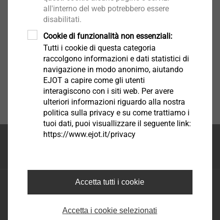
all'interno del web potrebbero essere
disabilitati.
Cookie di funzionalità non essenziali:
Tutti i cookie di questa categoria
raccolgono informazioni e dati statistici di
navigazione in modo anonimo, aiutando
EJOT a capire come gli utenti
interagiscono con i siti web. Per avere
ulteriori informazioni riguardo alla nostra
politica sulla privacy e su come trattiamo i
tuoi dati, puoi visuallizzare il seguente link:
https://www.ejot.it/privacy
Inizio della pagina
Accetta tutti i cookie
EJOT S.A.S. di EJOT Tecnologie di fissaggio S.R.L.
Via Marco Polo 16 - 35011 Campodarsego Padova
Tel.: +39 049 986 9000
Accetta i cookie selezionati