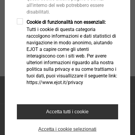
all'interno del web potrebbero essere
disabilitati.
Cookie di funzionalità non essenziali:
Tutti i cookie di questa categoria
raccolgono informazioni e dati statistici di
navigazione in modo anonimo, aiutando
EJOT a capire come gli utenti
interagiscono con i siti web. Per avere
ulteriori informazioni riguardo alla nostra
politica sulla privacy e su come trattiamo i
tuoi dati, puoi visuallizzare il seguente link:
https://www.ejot.it/privacy
Inizio della pagina
Accetta tutti i cookie
EJOT S.A.S. di EJOT Tecnologie di fissaggio S.R.L.
Via Marco Polo 16 - 35011 Campodarsego Padova
Tel.: +39 049 986 9000
Accetta i cookie selezionati