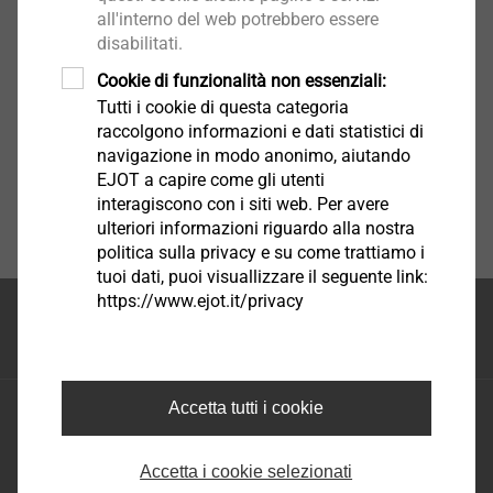
all'interno del web potrebbero essere
disabilitati.
Cookie di funzionalità non essenziali:
Tutti i cookie di questa categoria
raccolgono informazioni e dati statistici di
navigazione in modo anonimo, aiutando
EJOT a capire come gli utenti
interagiscono con i siti web. Per avere
ulteriori informazioni riguardo alla nostra
politica sulla privacy e su come trattiamo i
tuoi dati, puoi visuallizzare il seguente link:
https://www.ejot.it/privacy
Inizio della pagina
Accetta tutti i cookie
EJOT S.A.S. di EJOT Tecnologie di fissaggio S.R.L.
Via Marco Polo 16 - 35011 Campodarsego Padova
Tel.: +39 049 986 9000
Accetta i cookie selezionati