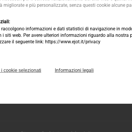
tà migliorate e più personalizzate, senza questi cookie alcune pag
iali:
ia raccolgono informazioni e dati statistici di navigazione in m
 i siti web. Per avere ulteriori informazioni riguardo alla nostra 
lizzare il seguente link: https://www.ejot.it/privacy
Informazioni legali
 i cookie selezionati
logie di fissaggio S.R.L.
011 Campodarsego Padova