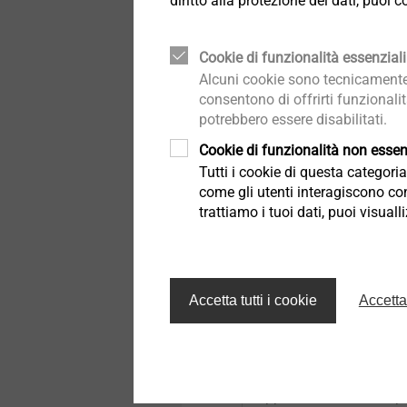
diritto alla protezione dei dati, puoi
Cookie di funzionalità essenziali
Alcuni cookie sono tecnicamente 
consentono di offrirti funzionali
potrebbero essere disabilitati.
Cookie di funzionalità non essenz
Tutti i cookie di questa categor
come gli utenti interagiscono con
trattiamo i tuoi dati, puoi visual
Barra forata FP
Accetta tutti i cookie
Accetta
Con la nuova barra for
fissaggi meccanici ve
soddisfatte tutte le esi
applicazione.
Questo pro