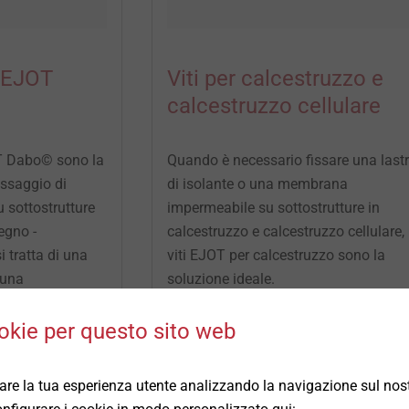
i EJOT
Viti per calcestruzzo e
calcestruzzo cellulare
OT Dabo© sono la
Quando è necessario fissare una last
fissaggio di
di isolante o una membrana
 sottostrutture
impermeabile su sottostrutture in
legno -
calcestruzzo e calcestruzzo cellulare, 
 tratta di una
viti EJOT per calcestruzzo sono la
 una
soluzione ideale.
In caso di ristrutturazioni, è necessari
eseguire prove di trazione in cantiere
okie per questo sito web
con i nostri tecnici specializzati.
rare la tua esperienza utente analizzando la navigazione sul nost