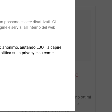
n possono essere disattivati. Ci
ine e servizi all'interno del web
odo anonimo, aiutando EJOT a capire
politica sulla privacy e su come
Tasselli per coperture
piane
I tasselli per coperture piane sono ottimi
da
per il fissaggio di lastre isolanti e
membrane impermeabili su