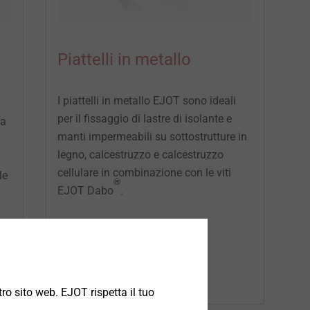
Piattelli in metallo
I piattelli in metallo EJOT sono ideali
per il fissaggio di lastre di isolante e
ra
manti impermeabili su sottostrutture in
legno, calcestruzzo e calcestruzzo
cellulare in combinazione con le viti
le
®
EJOT Dabo
.
o
ro sito web. EJOT rispetta il tuo