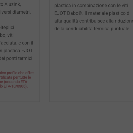
to
Aluzink,
plastica in combinazione con le viti
diversi
diametri.
EJOT Dabo©. Il materiale plastico di
alta qualità contribuisce alla riduzion
teplici
della conducibilità termica puntuale.
abo,
viti
 facciata, e
con il
in
plastica EJOT
dei ponti
termici.
ico profilo che offre
ificata per tutte le
ane (secondo ETA-
do ETA-10/0305).