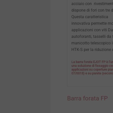
acciaio con rivestimen
dispone di fori con tre 
Questa caratteristica
innovativa
permette mol
applicazioni con viti D
autoforanti, tasselli da
manicotto telescopico 
HTK-S per la riduzione 
La barra forata EJOT FP è l‘un
una soluzione di fissaggio cert
applicazioni su coperture pi
07/0013) e su parete (secon
Barra forata FP