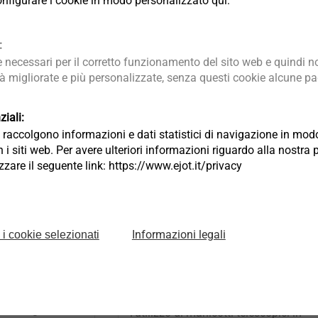
 configurare i cookie in modo personalizzato qui:
:
necessari per il corretto funzionamento del sito web e quindi no
tà migliorate e più personalizzate, senza questi cookie alcune pag
iali:
ia raccolgono informazioni e dati statistici di navigazione in m
 i siti web. Per avere ulteriori informazioni riguardo alla nostra 
lizzare il seguente link: https://www.ejot.it/privacy
Manicotti telescopici in
plastica
Informazioni legali
 i cookie selezionati
ata EJOT FP per
ngono
Al fine di ridurre il carico sul fissaggio
genze di
durante il calpestio, EJOT raccoman
filo rigido in
l'utilizzo di manicotti telescopici in