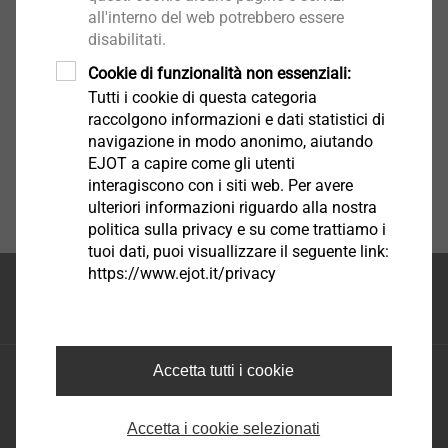
all'interno del web potrebbero essere
disabilitati.
Cookie di funzionalità non essenziali:
Tutti i cookie di questa categoria
raccolgono informazioni e dati statistici di
navigazione in modo anonimo, aiutando
EJOT a capire come gli utenti
interagiscono con i siti web. Per avere
ulteriori informazioni riguardo alla nostra
politica sulla privacy e su come trattiamo i
tuoi dati, puoi visuallizzare il seguente link:
https://www.ejot.it/privacy
Inizio della pagina
Accetta tutti i cookie
EJOT S.A.S. di EJOT Tecnologie di fissaggio S.R.L.
Via Marco Polo 16 - 35011 Campodarsego Padova
Tel.: +39 049 986 9000
Accetta i cookie selezionati