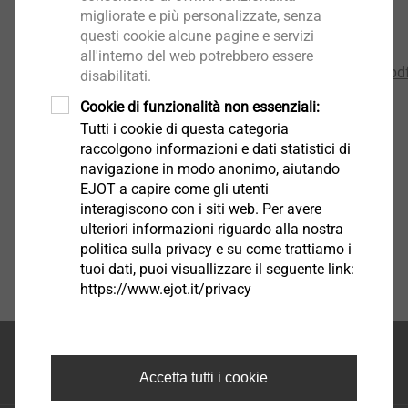
Questionnaire Pre-calculation Flat roof.pdf
346 KB
migliorate e più personalizzate, senza
Questionnaire Pre-calculation ILC Roof.pdf
470 KB
questi cookie alcune pagine e servizi
Questionnaire Pre-calculation ILC Wall.pdf
356 KB
all'interno del web potrebbero essere
Questionnaire Pre-calculation Rainscreen Facades.pd
disabilitati.
Questionnaire Pre-calculation Solar.pdf
367 KB
Cookie di funzionalità non essenziali:
Tutti i cookie di questa categoria
raccolgono informazioni e dati statistici di
navigazione in modo anonimo, aiutando
EJOT a capire come gli utenti
interagiscono con i siti web. Per avere
ulteriori informazioni riguardo alla nostra
politica sulla privacy e su come trattiamo i
tuoi dati, puoi visuallizzare il seguente link:
https://www.ejot.it/privacy
Inizio della pagina
Accetta tutti i cookie