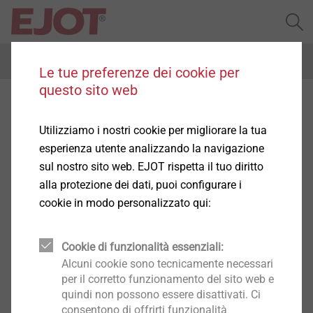
Menu
Le tue preferenze dei cookie per
questo sito web
Altri documenti
Utilizziamo i nostri cookie per migliorare la tua
esperienza utente analizzando la navigazione
sul nostro sito web. EJOT rispetta il tuo diritto
alla protezione dei dati, puoi configurare i
cookie in modo personalizzato qui:
Data sheets for the creation of a pre-
dimensioning
Cookie di funzionalità essenziali:
Alcuni cookie sono tecnicamente necessari
per il corretto funzionamento del sito web e
Data sheets for the creation of a pre-dimensioning
quindi non possono essere disattivati. Ci
Checklist CROSSFIX.pdf
194 KB
consentono di offrirti funzionalità