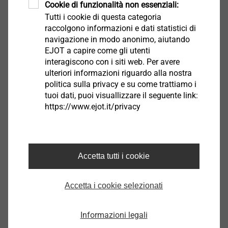
Cookie di funzionalità non essenziali:
Tutti i cookie di questa categoria
Brazil
raccolgono informazioni e dati statistici di
navigazione in modo anonimo, aiutando
Canada
EJOT a capire come gli utenti
interagiscono con i siti web. Per avere
ulteriori informazioni riguardo alla nostra
Mexico
politica sulla privacy e su come trattiamo i
tuoi dati, puoi visuallizzare il seguente link:
https://www.ejot.it/privacy
USA
Africa
Accetta tutti i cookie
Egypt
Accetta i cookie selezionati
Ghana
Informazioni legali