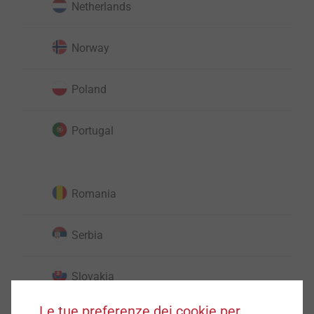
Netherlands
Norway
Poland
Portugal
Romania
Serbia
Slovakia
Le tue preferenze dei cookie per