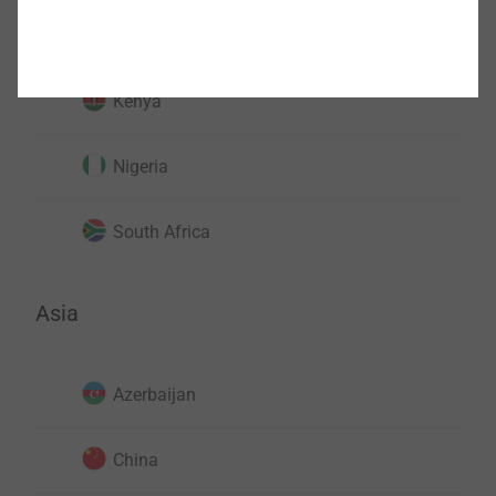
Morocco
Kenya
Nigeria
South Africa
Asia
Azerbaijan
China