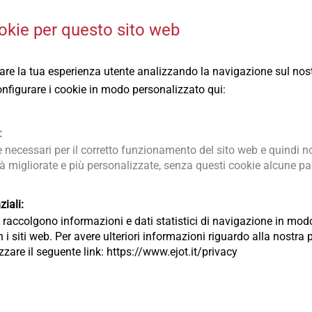
okie per questo sito web
ts (ETA)
National technical t
0V + SDF-10H.pdf
1 MB
EBB 17001
ix USF Mauerwerk.pdf
45 MB
rare la tua esperienza utente analizzando la navigazione sul nost
ix USF masonry.pdf
44 MB
 configurare i cookie in modo personalizzato qui:
x USF concrete.pdf
3 MB
:
necessari per il corretto funzionamento del sito web e quindi no
tà migliorate e più personalizzate, senza questi cookie alcune pag
EN
iali:
ia raccolgono informazioni e dati statistici di navigazione in m
 i siti web. Per avere ulteriori informazioni riguardo alla nostra 
lizzare il seguente link: https://www.ejot.it/privacy
,5 + JT2-2-4,8.pdf
246 KB