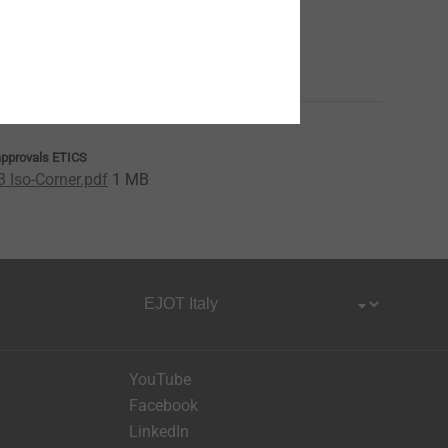
approvals ETICS
3 Iso-Corner.pdf
1 MB
YouTube
Facebook
LinkedIn