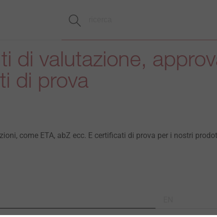
 di valutazione, approv
ati di prova
ioni, come ETA, abZ ecc. E certificati di prova per i nostri prodot
EN