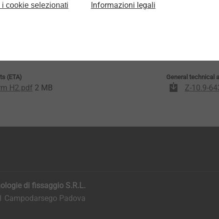
Informazioni legali
 i cookie selezionati
EN
ts (ETA)
General technical 
rm H2.pdf
2 MB
Z-10.9-64
logie di fissaggio S.R.L.
011 Campodarsego Padova