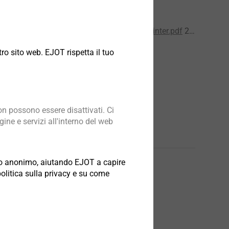
est certificate
9_39en Fire assessment Multifix USF + Winter.pdf
220 KB
ro sito web. EJOT rispetta il tuo
n possono essere disattivati. Ci
ine e servizi all'interno del web
odo anonimo, aiutando EJOT a capire
politica sulla privacy e su come