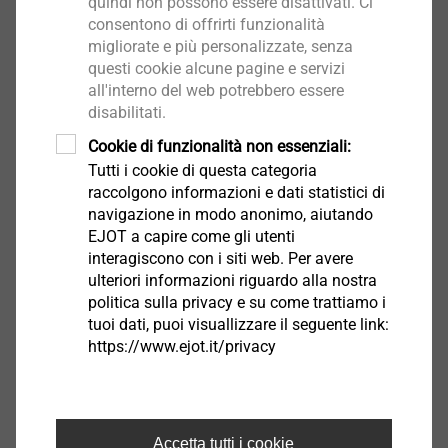
quindi non possono essere disattivati. Ci
Diametro piattello: 110 mm
consentono di offrirti funzionalità
Certificazione DIBt: Z-21.2-1769
migliorate e più personalizzate, senza
Benestare Tecnico Europeo: ETA-04-0023
questi cookie alcune pagine e servizi
all'interno del web potrebbero essere
Il numero di tasselli è indicato nella certificazione del pannello in lana
disabilitati.
minerale per diametro del tassello ≥90 mm.
Cookie di funzionalità non essenziali:
Tutti i cookie di questa categoria
Download
raccolgono informazioni e dati statistici di
navigazione in modo anonimo, aiutando
EJOT a capire come gli utenti
Safety data sheet.pdf
32 KB
interagiscono con i siti web. Per avere
ETA-04/0023.pdf
6 MB
ulteriori informazioni riguardo alla nostra
politica sulla privacy e su come trattiamo i
tuoi dati, puoi visuallizzare il seguente link:
Ancoraggi ETICS | Prodotti | Divisione Edilizia | EJOT
https://www.ejot.it/privacy
Italy
ejotherm VT 2G
Accetta tutti i cookie