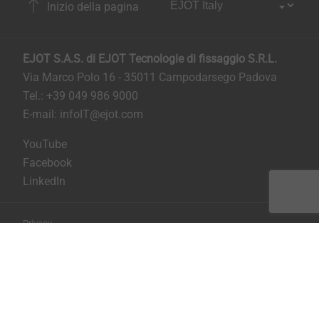
Inizio della pagina
EJOT S.A.S. di EJOT Tecnologie di fissaggio S.R.L.
Via Marco Polo 16 - 35011 Campodarsego Padova
Tel.: +39 049 986 9000
E-mail:
infoIT@ejot.com
YouTube
Facebook
LinkedIn
Privacy
Condizioni generali di contratto
Stampa
Copyright © 2026 EJOT