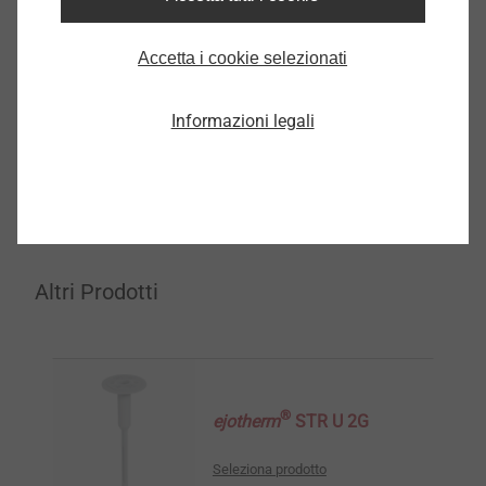
8782090008
Accetta i cookie selezionati
Dati tecnici
Informazioni legali
Diametro rondella
110.0
Descrizione articolo
ejotherm VT 2G
Unità d´imballo
100
Altri Prodotti
®
ejotherm
STR U 2G
Seleziona prodotto