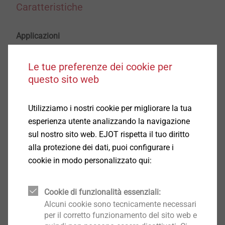
Caratteristiche
Applicazioni
Piattello aggiuntivo per
ejotherm
STR U 2G per il
montaggio ad incasso su lana minerale
Le tue preferenze dei cookie per
Permette il montaggio ad incasso secondo il
questo sito web
principio EJOT STR, anche su lana minerale a
bassa o doppia densità
Utilizziamo i nostri cookie per migliorare la tua
Per ottenere superfici lisce e omogenee
esperienza utente analizzando la navigazione
Con Benestare Tecnico Europeo (ETA)
sul nostro sito web. EJOT rispetta il tuo diritto
Caratteristiche
alla protezione dei dati, puoi configurare i
Riduzione del ponte termico (Chi-Wert 0,001 W/K)
cookie in modo personalizzato qui:
Riduzione del numero di tasselli
Non necessita di alcun utensile di posa
Cookie di funzionalità essenziali:
Pressione di contatto duratura
Alcuni cookie sono tecnicamente necessari
Assoluto controllo di posa
per il corretto funzionamento del sito web e
Dati tecnici