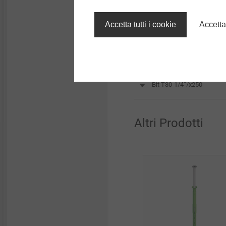
Accetta tutti i cookie
Accetta
Bit T30W-1/4“/Cx25*
Bit T40-1/4"/Cx25
Bit T30-1/4“/x250
Altri Prodotti