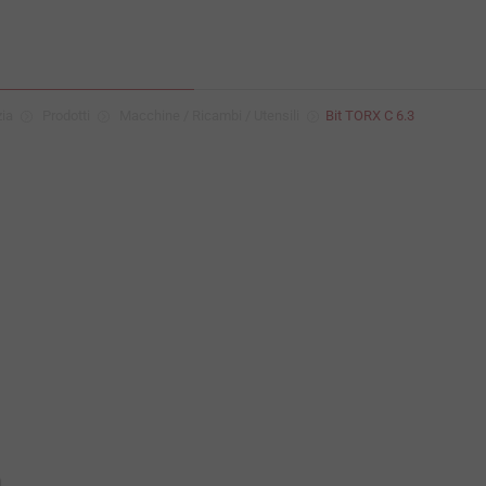
zia
Prodotti
Macchine / Ricambi / Utensili
Bit TORX C 6.3