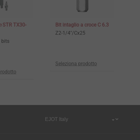
m
STR TX30-
Bit intaglio a croce C 6.3
Z2-1/4"/Cx25
 bits
Seleziona prodotto
prodotto