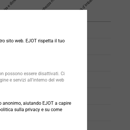
scita e dimensioni
Lunghezza mm
Unità d´imballo
25.0
1
ro sito web. EJOT rispetta il tuo
25.0
1
25.0
1
n possono essere disattivati. Ci
25.0
1
ine e servizi all'interno del web
1
odo anonimo, aiutando EJOT a capire
politica sulla privacy e su come
25.0
1
50.0
1