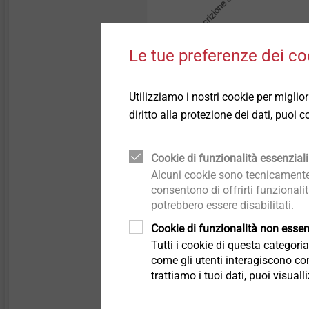
Descrizione articolo
Le tue preferenze dei co
Bit T25W-1/4"/Cx25*
Utilizziamo i nostri cookie per miglio
Bit T20W-1/4"/Cx25*
diritto alla protezione dei dati, puoi
Bit T25-1/4“/Cx25
Cookie di funzionalità essenziali
Alcuni cookie sono tecnicamente 
consentono di offrirti funzionali
Bit T20-1/4“/Cx25
potrebbero essere disabilitati.
Cookie di funzionalità non essenz
Bit T25-1/4“/ x110
Tutti i cookie di questa categor
come gli utenti interagiscono con
Bit T30-1/4“/Cx25
trattiamo i tuoi dati, puoi visual
Bit T30-1/4"/Ex50