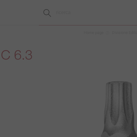
Home page
Divisione Edili
 C 6.3