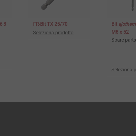
 6,3
FR-Bit TX 25/70
Bit
ejother
M8 x 52
Seleziona prodotto
Spare parts
Seleziona 