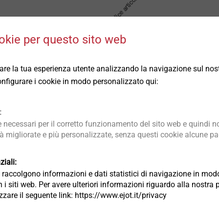
U
Codice articolo
okie per questo sito web
9150003000
rare la tua esperienza utente analizzando la navigazione sul nost
9150008000
 configurare i cookie in modo personalizzato qui:
9150009000
:
necessari per il corretto funzionamento del sito web e quindi no
9150010000
tà migliorate e più personalizzate, senza questi cookie alcune pag
iali:
9250140110
ia raccolgono informazioni e dati statistici di navigazione in m
 i siti web. Per avere ulteriori informazioni riguardo alla nostra 
9250431000
lizzare il seguente link: https://www.ejot.it/privacy
9250431001