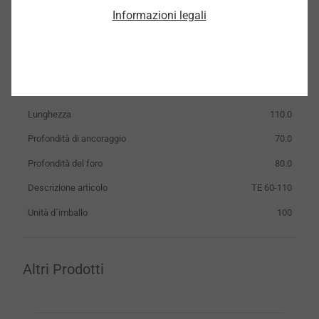
Informazioni legali
8533110000
Dati tecnici
Diametro rondella
60.0
Lunghezza
110.0
Profondità di ancoraggio
70.0
Profondità del foro
80.0
Descrizione articolo
TE 60-110
Unità d´imballo
100
Altri Prodotti