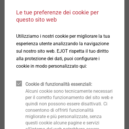
Tipologia di supporto A:
Le tue preferenze dei cookie per
Calcestruzzo ≥ C 12/15 secondo EN 206-1: 1,5 kN
questo sito web
Calcestruzzo ≥ C 16/20 - C 50/60ºsecondo EN
206-1:º1,5 kN
Tipologia di supporto B:
Utilizziamo i nostri cookie per migliorare la tua
Laterizio pieno secondo DIN 105:º1,5 kN
esperienza utente analizzando la navigazione
Blocco pieno in arenaria calcarea secondo DIN EN
sul nostro sito web. EJOT rispetta il tuo diritto
106:º1,5 kN
alla protezione dei dati, puoi configurare i
Blocco pieno in calcestruzzo alleggerito secondo
cookie in modo personalizzato qui:
DIN 106: 0,9 kN
Tipo di supporto C:
Cookie di funzionalità essenziali:
Laterizio forato (Hlz) secondo DIN 105:º1,2 kN
Alcuni cookie sono tecnicamente necessari
Blocco forato in arenaria calcarea secondo DIN
per il corretto funzionamento del sito web e
EN 106:º1,5 kN
quindi non possono essere disattivati. Ci
Blocco forato in calcestruzzo alleggerito secondo
consentono di offrirti funzionalità
DIN 18151: 0,75 kN
migliorate e più personalizzate, senza
questi cookie alcune pagine e servizi
Per carichi di progetto, fare riferimento ai fattori di sicurezza