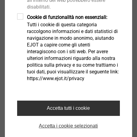
all'interno del web potrebbero essere
previsti dalle normative nazionali. Si prega di consultare la
disabilitati.
certificazione.
Cookie di funzionalità non essenziali:
Tutti i cookie di questa categoria
Download
raccolgono informazioni e dati statistici di
navigazione in modo anonimo, aiutando
EJOT a capire come gli utenti
Italiano
interagiscono con i siti web. Per avere
ulteriori informazioni riguardo alla nostra
Inglese
politica sulla privacy e su come trattiamo i
tuoi dati, puoi visuallizzare il seguente link:
https://www.ejot.it/privacy
DoP ETA-04/0064.pdf
1008 KB
Ancoraggi ETICS | Prodotti | Divisione Edilizia |
Accetta tutti i cookie
EJOT Italy
Accetta i cookie selezionati
TE 60-110