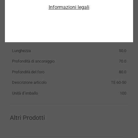
Informazioni legali
8533050000
Dati tecnici
Diametro rondella
60.0
Lunghezza
50.0
Profondità di ancoraggio
70.0
Profondità del foro
80.0
Descrizione articolo
TE 60-50
Unità d´imballo
100
Altri Prodotti