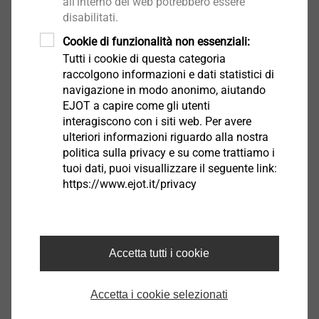
all'interno del web potrebbero essere
Conducibilità termica puntuale 0,002 W/K
disabilitati.
Benestare Tecnico Europeo: ETA-04/0064
Cookie di funzionalità non essenziali:
Tutti i cookie di questa categoria
Download
raccolgono informazioni e dati statistici di
navigazione in modo anonimo, aiutando
EJOT a capire come gli utenti
Italiano
interagiscono con i siti web. Per avere
ulteriori informazioni riguardo alla nostra
Inglese
politica sulla privacy e su come trattiamo i
tuoi dati, puoi visuallizzare il seguente link:
https://www.ejot.it/privacy
DoP ETA-04/0064.pdf
1008 KB
Ancoraggi ETICS | Prodotti | Divisione Edilizia |
Accetta tutti i cookie
EJOT Italy
Accetta i cookie selezionati
TE 60-50