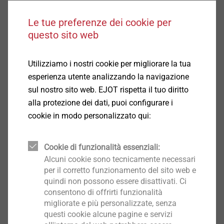
Blocco pieno in calcestruzzo alleggerito secondo
Le tue preferenze dei cookie per
DIN 106: 0,9 kN
questo sito web
Tipo di supporto C:
Laterizio forato (Hlz) secondo DIN 105:º1,2 kN
Blocco forato in arenaria calcarea secondo DIN
Utilizziamo i nostri cookie per migliorare la tua
EN 106:º1,5 kN
esperienza utente analizzando la navigazione
Blocco forato in calcestruzzo alleggerito secondo
sul nostro sito web. EJOT rispetta il tuo diritto
DIN 18151: 0,75 kN
alla protezione dei dati, puoi configurare i
Per carichi di progetto, fare riferimento ai fattori di sicurezza
cookie in modo personalizzato qui:
previsti dalle normative nazionali. Si prega di consultare la
certificazione.
Cookie di funzionalità essenziali:
Dati tecnici
Alcuni cookie sono tecnicamente necessari
Lunghezza dello stelo: 50 mm
per il corretto funzionamento del sito web e
Diametro piattello: 60 mm
quindi non possono essere disattivati. Ci
Azionamento: TX30
consentono di offrirti funzionalità
migliorate e più personalizzate, senza
Profondità di foratura: h
≥: 80 mm
1
questi cookie alcune pagine e servizi
Profondità di ancoraggio h
≥: 70 mm
ef