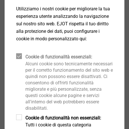
Capacità di foratura t
+ t
: 1,0 + 12,0 mm / 2,0 +
I
II
Utilizziamo i nostri cookie per migliorare la tua
10,0 mm
esperienza utente analizzando la navigazione
Azionamento: TORX T25
sul nostro sito web. EJOT rispetta il tuo diritto
Numero giri: max. 1300 1/min
alla protezione dei dati, puoi configurare i
cookie in modo personalizzato qui:
Download
Cookie di funzionalità essenziali:
Alcuni cookie sono tecnicamente necessari
Italiano
per il corretto funzionamento del sito web e
Inglese
quindi non possono essere disattivati. Ci
consentono di offrirti funzionalità
migliorate e più personalizzate, senza
questi cookie alcune pagine e servizi
EPD Gewindefurchende Schrauben.pdf
1 MB
all'interno del web potrebbero essere
disabilitati.
Cookie di funzionalità non essenziali:
Tutti i cookie di questa categoria