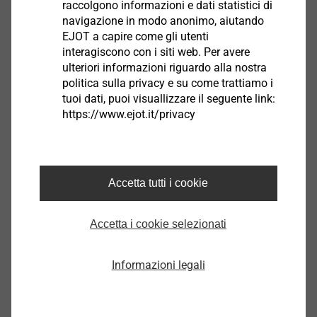
raccolgono informazioni e dati statistici di
JT3-FR-12-5,5x40-E11
navigazione in modo anonimo, aiutando
3595669318
EJOT a capire come gli utenti
interagiscono con i siti web. Per avere
ulteriori informazioni riguardo alla nostra
Dati tecnici
politica sulla privacy e su come trattiamo i
Diametro filetto
5.5
tuoi dati, puoi visuallizzare il seguente link:
https://www.ejot.it/privacy
Materiale
Acciao Inox A2
Descrizione articolo
JT3-FR-12-5,5x40-E11
Unità d´imballo
500
Accetta tutti i cookie
Accetta i cookie selezionati
CAD
Informazioni legali
* Grazie per l'interesse dimostrato per la
nostra documentazione e i nostri dati CAD.