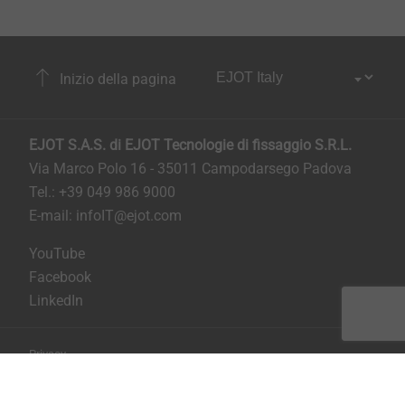
Inizio della pagina
EJOT S.A.S. di EJOT Tecnologie di fissaggio S.R.L.
Via Marco Polo 16 - 35011 Campodarsego Padova
Tel.: +39 049 986 9000
E-mail:
infoIT@ejot.com
YouTube
Facebook
LinkedIn
Privacy
Condizioni generali di contratto
Stampa