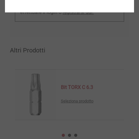
Per poter utilizzare quest'area, è sufficiente
effettuare il login o
registrarsi qui.
Altri Prodotti
Bit TORX C 6.3
Seleziona prodotto