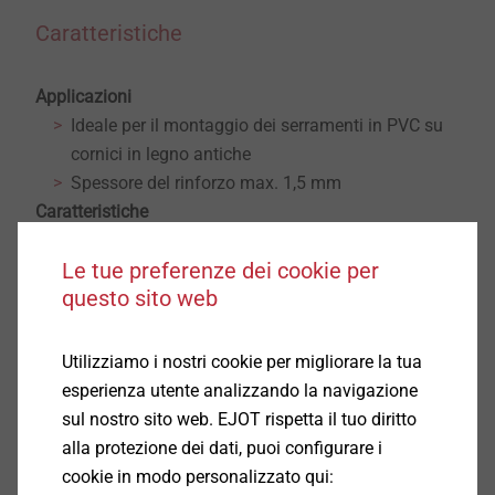
Caratteristiche
Applicazioni
Ideale per il montaggio dei serramenti in PVC su
cornici in legno antiche
Spessore del rinforzo max. 1,5 mm
Caratteristiche
Sostituzione rapida ed economica dei serramenti
Le tue preferenze dei cookie per
Gli elementi interni (intonaco, carta da parati...)
questo sito web
rimangono intatti
La vite può essere applicata direttamente nel
legno senza preforo
Utilizziamo i nostri cookie per migliorare la tua
Dati tecnici
esperienza utente analizzando la navigazione
Diametro della testa: 9,5 mm
sul nostro sito web. EJOT rispetta il tuo diritto
Azionamento: Phillips PH2
alla protezione dei dati, puoi configurare i
Tipo di filettatura: Filetto HT
cookie in modo personalizzato qui: