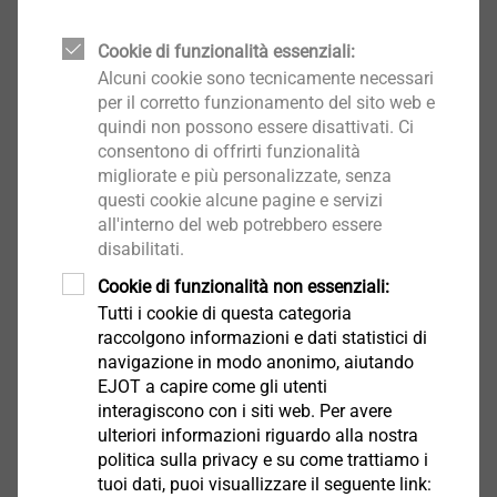
Download
Cookie di funzionalità essenziali:
Alcuni cookie sono tecnicamente necessari
per il corretto funzionamento del sito web e
Product data sheet.pdf
152 KB
quindi non possono essere disattivati. Ci
consentono di offrirti funzionalità
migliorate e più personalizzate, senza
Nota:
Incl.cappuccio coprivite RAL 9010
questi cookie alcune pagine e servizi
all'interno del web potrebbero essere
disabilitati.
Filtro
Cookie di funzionalità non essenziali:
Tutti i cookie di questa categoria
raccolgono informazioni e dati statistici di
navigazione in modo anonimo, aiutando
EJOT a capire come gli utenti
interagiscono con i siti web. Per avere
ulteriori informazioni riguardo alla nostra
politica sulla privacy e su come trattiamo i
tuoi dati, puoi visuallizzare il seguente link: