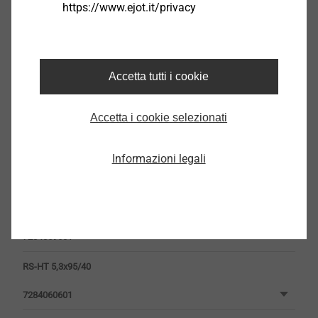
https://www.ejot.it/privacy
RS-HT 5,3x35
7284055601
Accetta tutti i cookie
RS-HT 5,3x55/40
Accetta i cookie selezionati
7284057601
RS-HT 5,3x65/40
Informazioni legali
7284058601
RS-HT 5,3x80/40
7284059601
RS-HT 5,3x95/40
7284060601