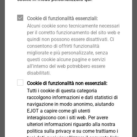
applicazione. Le competenze EJOT partono dalla
corretta selezione della mescola fino alla realizzazione
Cookie di funzionalità essenziali:
del progetto, senza tralasciare l’aspetto economico
Alcuni cookie sono tecnicamente necessari
per il corretto funzionamento del sito web e
quindi non possono essere disattivati. Ci
Sviluppo Digitale
consentono di offrirti funzionalità
migliorate e più personalizzate, senza
questi cookie alcune pagine e servizi
all'interno del web potrebbero essere
disabilitati.
Cookie di funzionalità non essenziali:
Tutti i cookie di questa categoria
raccolgono informazioni e dati statistici di
navigazione in modo anonimo, aiutando
EJOT a capire come gli utenti
interagiscono con i siti web. Per avere
ulteriori informazioni riguardo alla nostra
politica sulla privacy e su come trattiamo i