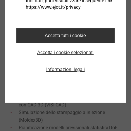
tuoi dati, puoi visuallizzare il seguente link:
https://www.ejot.it/privacy
Lo sviluppo digitale è una caratteristica EJOT a livello
Accetta tutti i cookie
internazionale.
Le sedi internazionali sono collegate in rete per gestire
Accetta i cookie selezionati
in modo ottimale i progetti a livello globale, dallo
sviluppo alla produzione in serie. Ciò avviene grazie a
Informazioni legali
una stretta collaborazione con il cliente e consente di
risparmiare tempo e costi.
Progettazione di articoli e dei tool di stampaggio
con CAD 3D (VISI-CAD)
Simulazione dello stampaggio a iniezione
(Moldex3D)
Pianificazione modelli previsionali statistici DoE