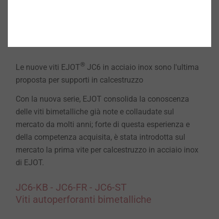
JC6 viti per calcestruzzo acciaio inox A4
®
Le nuove viti EJOT
JC6 in acciaio inox sono l'ultima
proposta per supporti in calcestruzzo
Con la nuova serie, EJOT consolida la conoscenza
delle viti bimetalliche già note e collaudate sul
mercato da molti anni; forte di questa esperienza e
della competenza acquisita, è stata introdotta sul
mercato la prima vite per calcestruzzo in acciaio inox
di EJOT.
JC6-KB - JC6-FR - JC6-ST
Viti autoperforanti bimetalliche