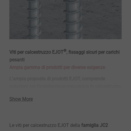
®
Viti per calcestruzzo EJOT
, fissaggi sicuri per carichi
pesanti
Ampia gamma di prodotti per diverse esigenze
L'ampia proposta di prodotti EJOT, comprende
soluzioni per l'installazione meccanica in calcestruzzo
fessurato e non fessurato, per i tuoi progetti di
Show More
successo!
Le viti per calcestruzzo EJOT della
famiglia JC2