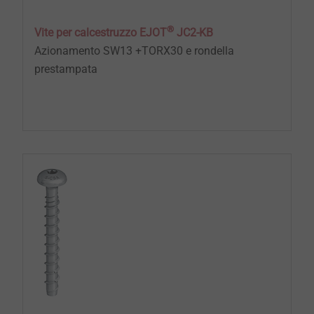
Nessuna forza di espansione: minori distanze dai
®
bordi e dal centro
Vite per calcestruzzo EJOT
JC2-KB
Completamente rimovibile
Azionamento SW13 +TORX30 e rondella
Certificazione ETA
prestampata