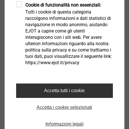
Cookie di funzionalità non essenziali:
Disponibile in acciaio zincato o con
Tutti i cookie di questa categoria
rivestimento in lega di zinco
raccolgono informazioni e dati statistici di
Testa esagonale con flangia
navigazione in modo anonimo, aiutando
Vite per calcestruzzo omologata ETA per
EJOT a capire come gli utenti
calcestruzzo fessurato e non fessurato
interagiscono con i siti web. Per avere
ulteriori informazioni riguardo alla nostra
Tassello autofilettante per installazione
politica sulla privacy e su come trattiamo i
push-through
tuoi dati, puoi visuallizzare il seguente link:
Ridotte forze di espansione, sono quindi
https://www.ejot.it/privacy
possibili piccole distanze dal bordo e dal
centro
Per interni asciutti
Due profondità di ancoraggio
Accetta tutti i cookie
Accetta i cookie selezionati
NOVITA' EJOT
Informazioni legali