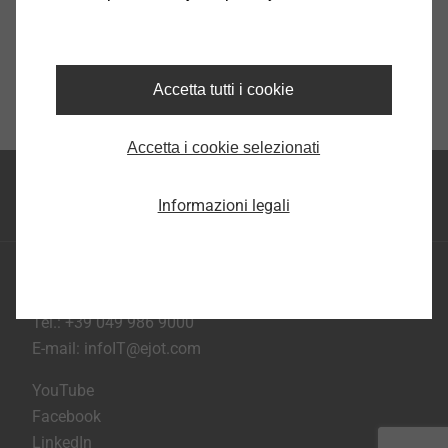
Accetta tutti i cookie
Accetta i cookie selezionati
Inizio della pagina
Informazioni legali
EJOT S.A.S. di EJOT Tecnologie di fissaggio S.R.L.
Via Marco Polo 16 - 35011 Campodarsego Padova
Tel.: +39 049 986 9000
E-mail:
infoIT@ejot.com
YouTube
Facebook
LinkedIn